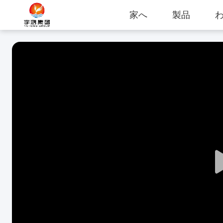
家へ
製品
わ