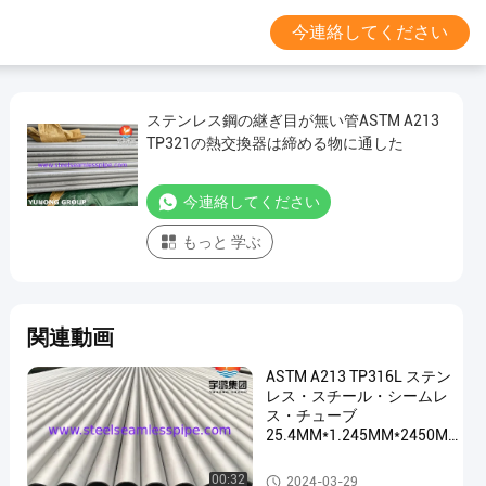
今連絡してください
ステンレス鋼の継ぎ目が無い管ASTM A213
TP321の熱交換器は締める物に通した
今連絡してください
もっと 学ぶ
関連動画
ASTM A213 TP316L ステン
レス・スチール・シームレ
ス・チューブ
25.4MM*1.245MM*2450MM
管状熱交換器
ステンレス鋼の継ぎ目が無い管
00:32
2024-03-29