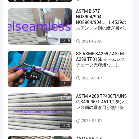
ASTM B 677
NO8904/904L、
NO8904/904L、1.4539の
ステンレス鋼の継ぎ目が
無い管
ステンレス鋼の継ぎ目が無い
00:19
2021-02-26
管
SS ASME SA269 / ASTM
A269 TP316L シームレス
チューブ光輝焼なまし
ステンレス鋼の継ぎ目が無い
2023-08-07
管
00:11
ASTM A268 TP430Ti/UNS
のS43036/1.4510ステン
レス鋼の継ぎ目が無い管
ステンレス鋼の継ぎ目が無い
2023-06-07
管
00:20
ASME SA213