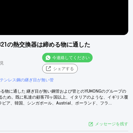
P321の熱交換器は締める物に通した
今連絡してください
意見
シェアする
テンレス鋼の継ぎ目が無い管
は締める物に通した 継ぎ目が無い鋼管および管とのYUHONGのグループの
するため。既に私達の顧客70ヶ国以上、イタリアのような、イギリス覆
ビア、韓国、シンガポール、Austrial、ポーランド、フラ...
メッセージを残す