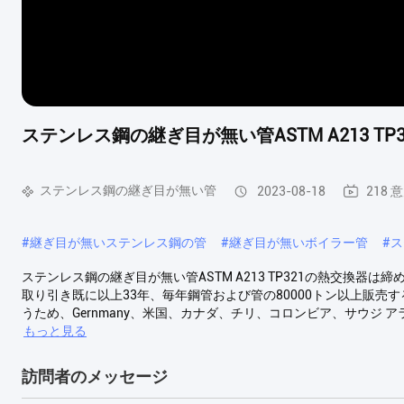
ステンレス鋼の継ぎ目が無い管ASTM A213 T
ステンレス鋼の継ぎ目が無い管
2023-08-18
218 
#
継ぎ目が無いステンレス鋼の管
#
継ぎ目が無いボイラー管
#
ス
ステンレス鋼の継ぎ目が無い管ASTM A213 TP321の熱交換器
取り引き既に以上33年、毎年鋼管および管の80000トン以上販売
うため、Gernmany、米国、カナダ、チリ、コロンビア、サウジ アラ
もっと見る
訪問者のメッセージ