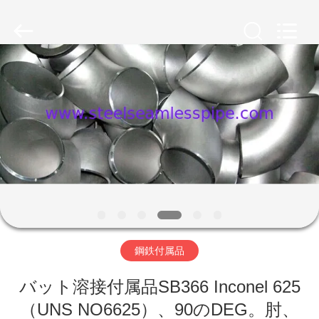
プ
サ
プ
ラ
イ
ヤ
ー.
家
Copyright
©
2013
-
2025
Yuhong
製
Group
Co.,Ltd.
All
Rights
品
Reserved.
私
達
鋼鉄付属品
に
バット溶接付属品SB366 Inconel 625
つ
（UNS NO6625）、90のDEG。肘、