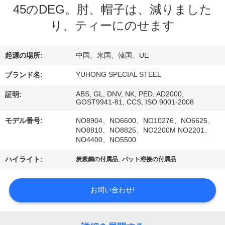
い
45のDEG。肘、帽子は、減りました
て
り、ティーにのせます
工
起源の場所:
中国、米国、韓国、UE
場
YUHONG SPECIAL STEEL
ブランド名:
旅
ABS, GL, DNV, NK, PED, AD2000,
証明:
GOST9941-81, CCS, ISO 9001-2008
行
モデル番号:
NO8904、NO6600、NO10276、NO6625、
NO8810、NO8825、NO2200M NO2201、
NO4400、NO5500
品
,
ハイライト:
炭素鋼の付属品
バット溶接の付属品
質
管
お問い合わせ!
理