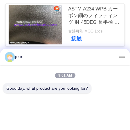
用
ASTM A234 WPB カー
ボン鋼のフィッティン
を
グ 肘 45DEG 長半径 バ
要
ットウェルド
交渉可能 MOQ:1pcs
接触
求
し
jikin
人気カテゴリ
すべて
な
さ
9:01 AM
ステンレス鋼のシー
ステンレス鋼の継ぎ
い
ムレスパイプ
目が無い管
Good day, what product are you looking for?
COMPANY
二重ステンレス鋼の
二重ステンレス鋼の
管
管
NEWS
ニードルチューブ
フィンチューブ