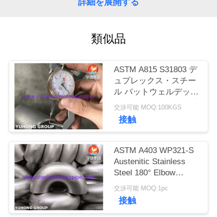
詳細を展開する
私
達
類似品
に
ASTM A815 S31803 デ
連
ュプレックス・スチー
ル バットウェルデッド
絡
90Deg エルボウパイプ
交渉可能 MOQ:100KGS
し
フィッティング B16.9
接触
な
ASTM A403 WP321-S
さ
Austenitic Stainless
い
Steel 180° Elbow
Round Bend For
交渉可能 MOQ:1pc
Changing Direction of
接触
引
Pipeline