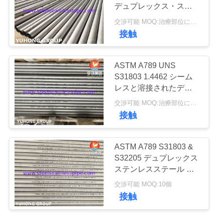
デュプレックス・スチー
私
ル・シームレス・チュー
交渉可能 MOQ:治療部位により異なります
ブ,スーパー・デュプレ
171
接触
達
ックス・チューブ 熱交
換器
に
ニードルチューブ
ASTM A789 UNS
連
S31803 1.4462 シーム
レスと溶接されたデュプ
絡
レックスステンレス鋼管
交渉可能 MOQ:治療部位により異なります
し
接触
な
746
ASTM A789 S31803 &
さ
S32205 デュプレックス
フィンチューブ
ステンレスステール 産
い
業用シームレス溶接管
交渉可能 MOQ:10個
接触
引