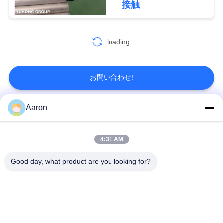
接触
地
55
図
熱交換管のバンド
loading...
ル
PRIVACY
POLICY
お問い合わせ!
Aaron
人気カテゴリ
すべて
129
4:31 AM
熱交換器Tubesheet
ステンレス鋼のシー
ステンレス鋼の継ぎ
ムレスパイプ
目が無い管
Good day, what product are you looking for?
二重ステンレス鋼の
二重ステンレス鋼の
管
管