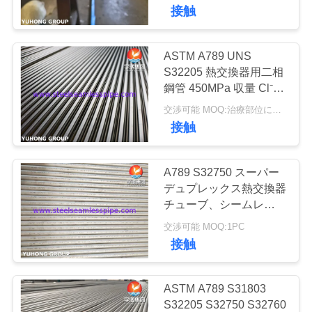
い
耐性
接触
て
ASTM A789 UNS
140
工
S32205 熱交換器用二相
二重ステンレス鋼
鋼管 450MPa 収量 Cl⁻
場
耐性
交渉可能 MOQ:治療部位により異なります
の管
接触
旅
行
A789 S32750 スーパー
デュプレックス熱交換器
品
チューブ、シームレスお
39
よび溶体化焼きなまし、
交渉可能 MOQ:1PC
二重ステンレス鋼
質
渦電流試験/静水圧試験
接触
済み
管
の管
理
ASTM A789 S31803
S32205 S32750 S32760