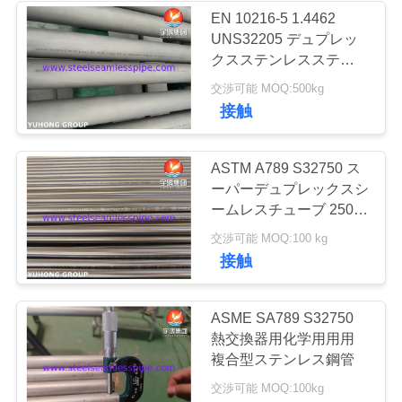
用
EN 10216-5 1.4462
UNS32205 デュプレッ
35
を
クスステンレスステール
シームレスパイプ D3/T3
要
交渉可能 MOQ:500kg
熱交換器
欧州規格
接触
求
し
ASTM A789 S32750 ス
ーパーデュプレックスシ
な
ームレスチューブ 2507
さ
デュプレックス鋼管 オ
482
交渉可能 MOQ:100 kg
イル&ガス用
接触
い
熱交換器の管
ASME SA789 S32750
COMPANY
熱交換器用化学用用用
NEWS
複合型ステンレス鋼管
交渉可能 MOQ:100kg