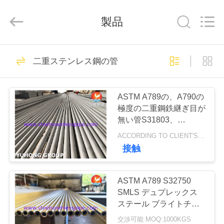
プ
サ
プ
製品
ラ
イ
ヤ
ー.
家
Copyright
349
©
二重ステンレス鋼の管
2013
ステンレス鋼のシ
-
2026
Yuhong
製
Group
ームレスパイプ
Co.,Ltd.
ASTM A789の、A790の
All
Rights
品
極度の二重鋼鉄継ぎ目が
Reserved.
無い管S31803、
S32205、S32750、
ACCORDING TO CLIENT'S REQUEST MOQ:100 キログラム
私
S31254 （254MO）
接触
348
達
ステンレス鋼の継
に
ASTM A789 S32750
SMLS デュプレックス
ぎ目が無い管
つ
ステール ブライトチュ
ーブ 塩化物イオン腐食
交渉可能 MOQ:1000KGS