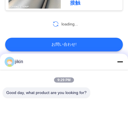
接触
地
55
図
熱交換管のバンド
loading...
ル
PRIVACY
POLICY
お問い合わせ!
jikin
人気カテゴリ
すべて
129
9:29 PM
熱交換器Tubesheet
ステンレス鋼のシー
ステンレス鋼の継ぎ
ムレスパイプ
目が無い管
Good day, what product are you looking for?
二重ステンレス鋼の
二重ステンレス鋼の
管
管