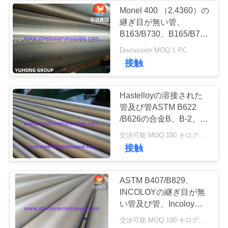
用
Monel 400 （2.4360）の
継ぎ目が無い管、
36
を
B163/B730、B165/B725
の明るいアニーリング、
要
Discussion MOQ:1 PC
熱交換器
100% UT及びと及びHT
接触
求
し
Hastelloyの溶接された
管及び管ASTM B622
な
/B626の合金B、B-2、
さ
UNS N10276、
482
交渉可能 MOQ:100 キログラム
N06022、N06455、
接触
い
N10675、N06035、
熱交換器の管
N06030、N06200
ASTM B407/B829、
COMPANY
INCOLOYの継ぎ目が無
NEWS
い管及び管、Incoloy
800,800H、800HT、
交渉可能 MOQ:100 キログラム
825