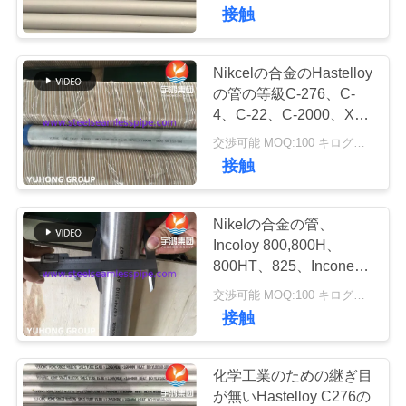
い
接触
て
Nikcelの合金のHastelloy
140
工
の管の等級C-276、C-
二重ステンレス鋼
4、C-22、C-2000、X、
場
B-2、B-3、G-30のG-35
交渉可能 MOQ:100 キログラム
の管
化学工業の適用
接触
旅
行
Nikelの合金の管、
Incoloy 800,800H、
品
800HT、825、Inconel
39
600,601,625,690、
交渉可能 MOQ:100 キログラム
二重ステンレス鋼
質
718。Monel 400の継ぎ
接触
目が無い管
管
の管
理
化学工業のための継ぎ目
が無いHastelloy C276の