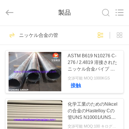
プ
サ
プ
製品
ラ
イ
ヤ
ー.
家
Copyright
351
©
ニッケル合金の管
2013
ステンレス鋼のシ
-
2026
Yuhong
製
Group
ームレスパイプ
Co.,Ltd.
ASTM B619 N10276 C-
All
Rights
品
276 / 2.4819 溶接された
Reserved.
ニッケル合金パイプ ハ
ステロイパイプ
交渉可能 MOQ:1000KGS
私
接触
348
達
ステンレス鋼の継
に
化学工業のためのNikcel
の合金のHastelloy Cの
ぎ目が無い管
つ
管UNS N10001/UNS
N10665/UNS N10675
交渉可能 MOQ:100 キログラム