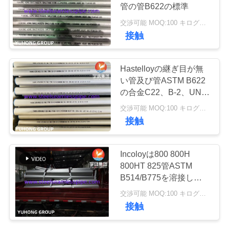
管の管B622の標準
私
交渉可能 MOQ:100 キログラム
171
接触
達
に
ニードルチューブ
Hastelloyの継ぎ目が無
連
い管及び管ASTM B622
の合金C22、B-2、UNS
絡
N10276、N06022、
交渉可能 MOQ:100 キログラム
N06455、N10675、
し
接触
N06035、N06030、
N06200
な
746
Incoloyは800 800H
さ
800HT 825管ASTM
フィンチューブ
B514/B775を溶接した;
い
溶接されたASTM
交渉可能 MOQ:100 キログラム
B515/B751
接触
引