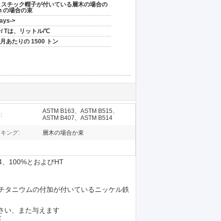
ラスチック帽子が付いている層木の場合の
ron の場合の束
ays->
/ Tは、リットル/℃
ヶ月あたりの 1500 トン
ASTM B163、ASTM B515、
:
ASTM B407、ASTM B514
キング:
層木の場合か束
04、100%とおよびHT
、銅およびチタニウムの付加が付いているニッケル鉄
さい、また与えます
金