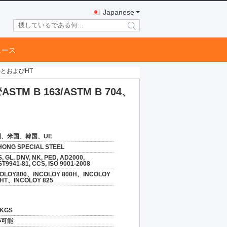
Japanese
search
ュース
0%とおよびHT
 B 163/ASTM B 704、
国、米国、韓国、UE
HONG SPECIAL STEEL
, GL, DNV, NK, PED, AD2000,
T9941-81, CCS, ISO 9001-2008
COLOY800、INCOLOY 800H、INCOLOY
0HT、INCOLOY 825
0KGS
渉可能