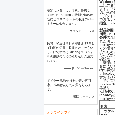
Werkstof
上記の名前
ます。平
安定した質、よい価格、優秀な
源からの
serive の Yuhong の特別な鋼鉄は
ロダクトを
既にビジネス チームの私達のパー
できるよ
指定
Inco
トナーに似合います。
製品範囲
—— コロンビア ---レオ
指定
- B 
条件の
風
れた明るい/
良質、私達はそれを好みます! そし
Inco
て時間の受渡し時間また、そうい
くの腐食
抗のため
うわけで私達は Yuhong スペシャ
少への顕
ルの鋼鉄のための繰り返しの注文
硝酸塩、
します。
に増感に
金に広い
—— ドバイ---Nazaad
物の再処
。Inco
食および
に特に有
ボイラー管/熱交換器の管の専門
Incol
家。 私達はあなたの質を好みま
器基準、セ
す。
ん| 5
Incol
—— 米国ジェームス
Incolo
要素
ニッケル
オンラインです