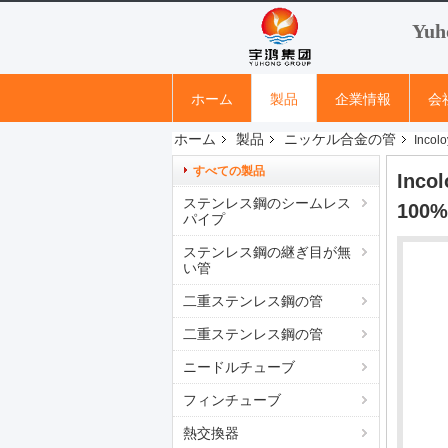
Yuh
ホーム
製品
企業情報
会
ホーム
製品
ニッケル合金の管
Inc
すべての製品
Inc
ステンレス鋼のシームレス
100
パイプ
ステンレス鋼の継ぎ目が無
い管
二重ステンレス鋼の管
二重ステンレス鋼の管
ニードルチューブ
フィンチューブ
熱交換器