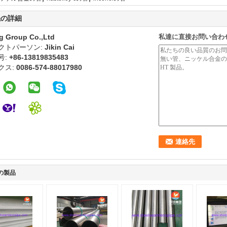
先の詳細
g Group Co.,Ltd
私達に直接お問い合わ
クトパーソン:
Jikin Cai
号:
+86-13819835483
クス:
0086-574-88017980
の製品