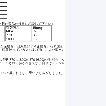
材料か製品仕様書に相談して下さい）
引張強さ
Elong
MPa
%
770
35
1000
15
 825は全面腐食、凹み及びすきま腐食、粒界腐食
、硫黄酸っぱいガスおよび油井および海水に
870 1180Cの870 980Cの仕上げにあ
ニールされてあるべきです。合金はステンレ
は980Cで得られます。重いより広がりました
、