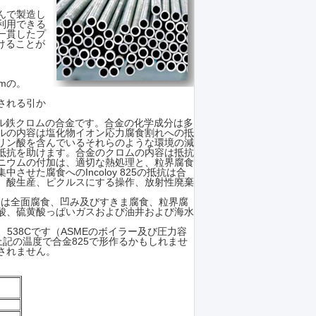
を含んで製造し
利用できる
一貫したプ
助けることが
mmの。
される引か
ッケル鉄クロムの合金です。合金の化学成分は多
ルの内容は塩化物イオン応力腐食割れへの抵
リン酸を含んでいるそれらのような環境の減
抵抗を助けます。合金のクロムの内容は抵抗
ニウムの付加は、適切な熱処理と、粒界腐食
た腐食へのIncoloy 825の抵抗は合
、酸生産、ピクルスにする操作、放射性廃棄
y 825は全面腐食、凹み及びすきま腐食、粒界腐
酸、硫黄酸っぱいガスおよび油井および海水
に公認、538Cです（ASMEのボイラー及び圧力容
階は上記の温度で合金825で形作るかもしれませ
用されません。