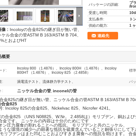
プ
パッケージの詳細:
/I
受渡し時間:
10d
支払条件:
トン
供給の能力:
1 
像 :
Incoloyの合金825の継ぎ目が無い管、
ケル合金の管ASTM B 163/ASTM B 704、
連絡先
0%とおよびHT
品概要
Incoloy 800 （1.4876）、Incoloy 800H （1.4876）、Incoloy
ード:
標準
800HT （1.4876）、Incoloy 825 （2.4858）
:
渦電流テスト、流体静力学テスト、
パッ
ニッケル合金の管
inconelの管
:
,
oyの合金825の継ぎ目が無い管、ニッケル合金の管ASTM B 163/ASTM B 7
yの合金825
Incoloy 825の合金825、Nickelvac 825、Nicrofer 4241。
OYの合金825 （UNS N08825、W.Nr。 2.4858は）モリブデン
合金です。 ニッケルの内容は十分のためにです
オン圧力腐食の割れることへの抵抗。 モリブデンと共のニッケル、
ような環境の減少への顕著な抵抗を硫黄含んでいること銅張りにして下
 モリブデンはまた凹むことおよびすきま腐食への抵抗を助けます。 合