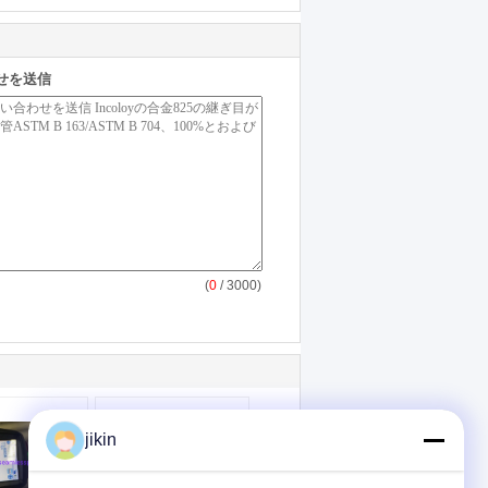
せを送信
(
0
/ 3000)
jikin