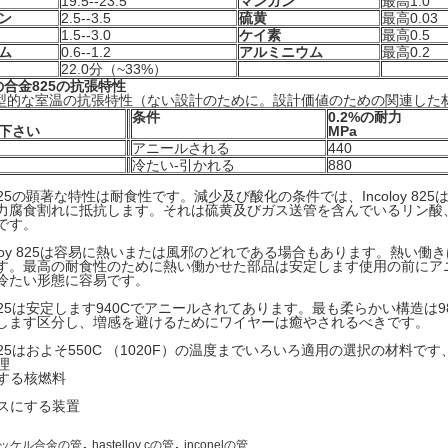
19.5--23.5
マンガン
最高1.0
ン
2.5--3.5
硫黄
最高0.03
1.5--3.0
ケイ素
最高0.5
ム
0.6--1.2
アルミニウム
最高0.2
22.0分（~33%）
oyの合金825の抗張特性
型的な室温の抗張特性（ない設計のために。設計価値のための関連した
条件
0.2%の耐力
下さい
MPa
アニールされる
440
冷たい-引かれる
880
oy 825の顕著な特性は耐食性です。減少及び酸化の条件では、Incoloy
力腐食割れに抵抗します。それは硫黄及びガス送管を含んでいるリン酸
です。
oloy 825は容易に熱いまたは風邪のどれである場合もあります。熱い働きは範囲
す。最高の耐食性のために熱い働かせた部品は安定します使用の前にア
冷たい形態に容易です。
oy 825は安定します940Cでアニールされてあります。最も柔らかい構造
します区分し、増感を避けるためにワイヤーは癒やされるべきです。
oy 825はおよそ550C （1020F）の温度までいろいろ適用の選択の材料です
理
する核燃料
スにする装置
,
,
ッケル合金の管
hastelloy cの管
inconelの管