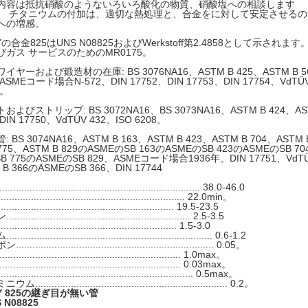
内容は抵抗硝酸のようないろいろ酸化の物質、硝酸塩への相談します
。 チタニウムの付加は、適切な熱処理と、合金をに対して安定させる
への増感。
OYの合金825はUNS N08825およびWerkstoff第2.4858として示さ
びガス サービスのためのMR0175。
ヤーおよび鍛造材の在庫: BS 3076NA16、ASTM B 425、ASTM B 5
、ASMEコード場合N-572、DIN 17752、DIN 17753、DIN 17754、VdTÜV
5。
よびストリップ: BS 3072NA16、BS 3073NA16、ASTM B 424、AST
DIN 17750、VdTÜV 432、ISO 6208。
 BS 3074NA16、ASTM B 163、ASTM B 423、ASTM B 704、ASTM 
 775、ASTM B 829のASMEのSB 163のASMEのSB 423のASMEのSB 7
B 775のASMEのSB 829、ASMEコード場合1936年、DIN 17751、VdTÜV
 B 366のASMEのSB 366、DIN 17744
.................................................................. 38.0-46.0
................................................................... 22.0min。
.......................................................... 19.5-23.5
............................................................ 2.5-3.5
............................................................... 1.5-3.0
.................................................................... 0.6-1.2
.................................................................. 0.05。
........................................................... 1.0max。
............................................................... 0.03max。
.................................................................. 0.5max。
................................................................... 0.2。
OY 825の継ぎ目が無い管
 N08825