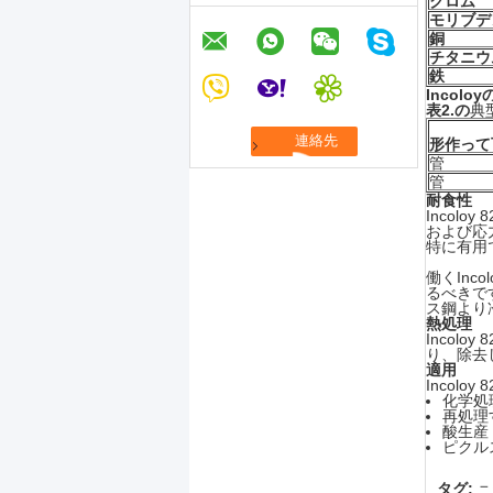
クロム
モリブデ
銅
チタニウ
鉄
Incol
表2.の
典
形作って
管
管
耐食性
Incol
および応
特に有用
働くInc
るべきで
ス鋼より
熱処理
Incol
り、除去
適用
Incol
化学処
再処理
酸生産
ピクル
タグ:
ニ