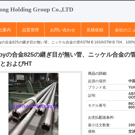
ong Holding Group Co.,LTD
社案内
品質管理
お問い合わせ
見積依頼
会社のニ
oloyの合金825の継ぎ目が無い管、ニッケル合金の管ASTM B 163/ASTM B 704、10
oloyの合金825の継ぎ目が無い管、ニッケル合金の管ASTM
%とおよびHT
商品の詳細:
起源の場所:
中
ブランド名:
YU
ABS
証明:
GOS
IN
モデル番号:
80
お支払配送条件:
最小注文数量:
10
価格:
交