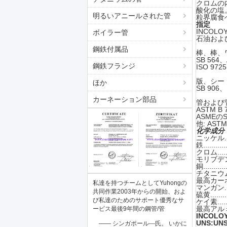
クロムの
酸化の塩
明るいアニールされた管
粒界腐食
指定
INCOL
ボイラー管
石油およ
鋼鉄付属品
棒、棒、ワイ
SB 564
鋼鉄フランジ
ISO 972
版、シートお
ほか
SB 906、
カーネーション部品
管および管:
ASTM B
ASMEのS
他: ASTM
化学成分
ニッケル........
鉄............
クロム..........
モリブデン.......
銅.............
チタニウム.......
最高カーボン......
私達を持つチームとしてYuhongの
マンガン........
共同作業2003年からの開始、およ
硫黄...........
び私達のためのサポート優秀なサ
ケイ素.........
最高アルミニウム...
ービス最後9年間の鋼管/管
INCOL
UNS:UNS
—— シンガポール---氏。 いかに