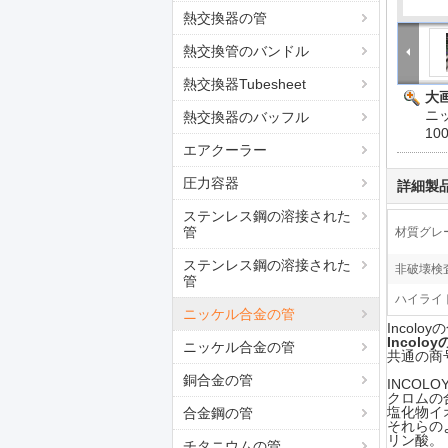
熱交換器の管
熱交換管のバンドル
熱交換器Tubesheet
大画
ニッ
熱交換器のバッフル
10
エアクーラー
圧力容器
詳細製
ステンレス鋼の溶接された
管
材質グレ
ステンレス鋼の溶接された
非破壊検査
管
ハイライト
ニッケル合金の管
Incol
Incolo
ニッケル合金の管
共通の商号: 
銅合金の管
INCOL
クロムの
塩化物イ
合金鋼の管
それらの
リン酸。
チタニウムの管