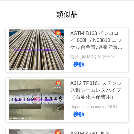
私
類似品
達
ASTM B163 インコロ
に
イ 800H / N08810 ニッ
連
ケル合金管,溶液で熱交
換器を熱したシームレ
交渉可能 MOQ:治療部位により異なります
絡
スチュービング
接触
し
な
A312 TP316L ステンレ
ス鋼シームレスパイプ
さ
（石油化学産業用）
い
Depending on inquiry MOQ:1 TON
接触
引
ASTM A790 UNS