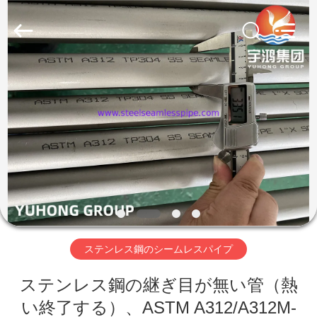
プ
サ
プ
ラ
イ
ヤ
ー.
家
Copyright
©
2013
-
2026
Yuhong
製
Group
Co.,Ltd.
All
Rights
品
Reserved.
私
達
ステンレス鋼のシームレスパイプ
に
ステンレス鋼の継ぎ目が無い管（熱
つ
い終了する）、ASTM A312/A312M-