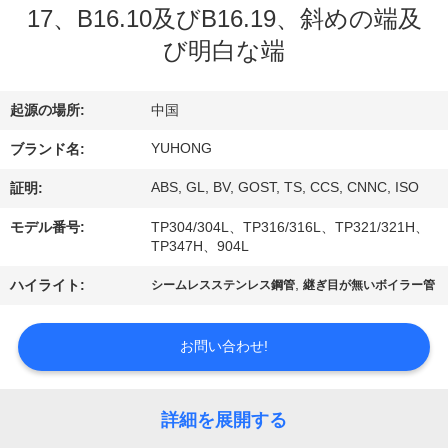
い
17、B16.10及びB16.19、斜めの端及
て
び明白な端
工
起源の場所:
中国
場
YUHONG
ブランド名:
旅
ABS, GL, BV, GOST, TS, CCS, CNNC, ISO
証明:
行
モデル番号:
TP304/304L、TP316/316L、TP321/321H、
TP347H、904L
,
ハイライト:
シームレスステンレス鋼管
継ぎ目が無いボイラー管
品
質
お問い合わせ!
管
理
詳細を展開する