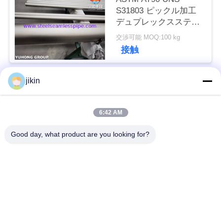
用
S31803 ピックル加工
デュプレックスステン
を
レス鋼シームレスパイ
交渉可能 MOQ:100 kg
プ（水処理用）
要
接触
求
jikin
し
人気カテゴリ
すべて
な
6:42 AM
ステンレス鋼のシー
ステンレス鋼の継ぎ
さ
ムレスパイプ
目が無い管
Good day, what product are you looking for?
い
二重ステンレス鋼の
二重ステンレス鋼の
管
管
COMPANY
NEWS
ニードルチューブ
フィンチューブ