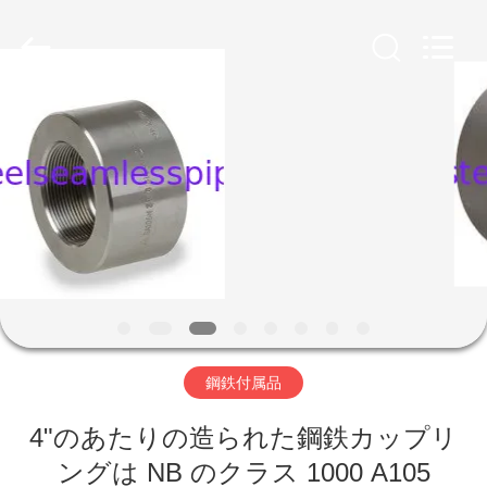
プ
サ
プ
ラ
イ
ヤ
ー.
家
Copyright
©
2013
-
2026
Yuhong
製
Group
Co.,Ltd.
All
Rights
品
Reserved.
私
達
鋼鉄付属品
に
4"のあたりの造られた鋼鉄カップリ
つ
ングは NB のクラス 1000 A105