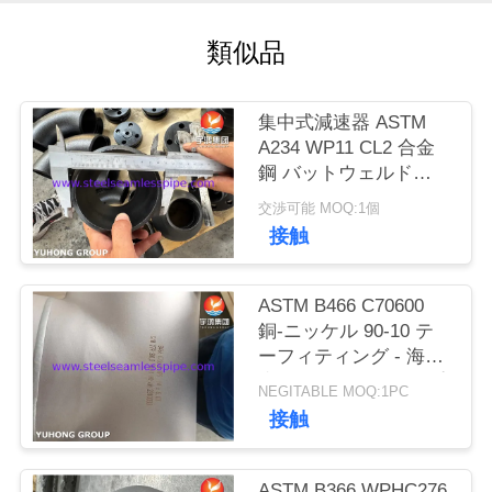
私
類似品
達
集中式減速器 ASTM
に
A234 WP11 CL2 合金
連
鋼 バットウェルド
64"まで
交渉可能 MOQ:1個
絡
接触
し
な
ASTM B466 C70600
銅-ニッケル 90-10 テ
さ
ーフィティング - 海洋
腐食性サービスパイプ
い
NEGITABLE MOQ:1PC
システムのためのシー
接触
ムレス鍛造合金
引
ASTM B366 WPHC276