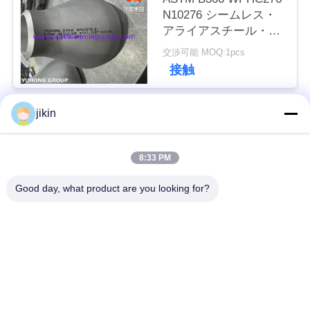
用
N10276 シームレス・
アライアスチール・フ
を
ィッティング コンセン
交渉可能 MOQ:1pcs
トリック・リドクサー
要
接触
B16.9
求
jikin
し
人気カテゴリ
すべて
な
8:33 PM
ステンレス鋼のシー
ステンレス鋼の継ぎ
さ
ムレスパイプ
目が無い管
Good day, what product are you looking for?
い
二重ステンレス鋼の
二重ステンレス鋼の
管
管
COMPANY
NEWS
ニードルチューブ
フィンチューブ