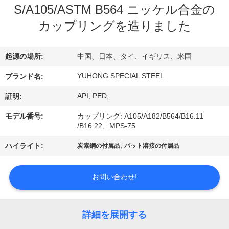
い
S/A105/ASTM B564 ニッケル合金の
て
カップリングを造りました
工
起源の場所:
中国、日本、タイ、イギリス、米国
場
YUHONG SPECIAL STEEL
ブランド名:
旅
API, PED,
証明:
行
モデル番号:
カップリング: A105/A182/B564/B16.11
/B16.22、MPS-75
,
ハイライト:
炭素鋼の付属品
バット溶接の付属品
品
質
お問い合わせ!
管
理
詳細を展開する