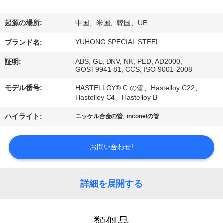
い
て
起源の場所:
中国、米国、韓国、UE
YUHONG SPECIAL STEEL
ブランド名:
工
ABS, GL, DNV, NK, PED, AD2000,
証明:
GOST9941-81, CCS, ISO 9001-2008
場
モデル番号:
HASTELLOY® C の管、Hastelloy C22、
旅
Hastelloy C4、Hastelloy B
行
,
ハイライト:
ニッケル合金の管
inconelの管
品
お問い合わせ!
質
詳細を展開する
管
理
類似品