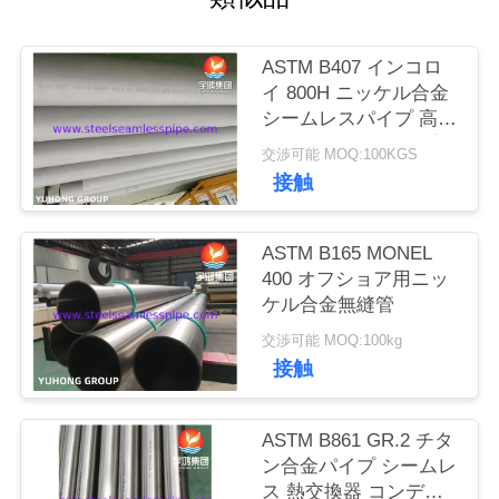
私
ASTM B407 インコロ
達
イ 800H ニッケル合金
シームレスパイプ 高温
に
サービス用 クリープと
交渉可能 MOQ:100KGS
破裂耐性
連
接触
絡
ASTM B165 MONEL
し
400 オフショア用ニッ
ケル合金無縫管
な
交渉可能 MOQ:100kg
さ
接触
い
ASTM B861 GR.2 チタ
ン合金パイプ シームレ
引
ス 熱交換器 コンデン