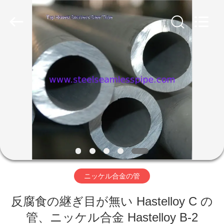
プ
サ
プ
ラ
イ
ヤ
ー.
家
Copyright
©
2013
-
2025
Yuhong
製
Group
Co.,Ltd.
All
Rights
品
Reserved.
私
達
ニッケル合金の管
に
反腐食の継ぎ目が無い Hastelloy C の
つ
管、ニッケル合金 Hastelloy B-2