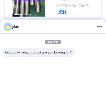
サー用途
用
交渉可能 MOQ:100KGS
接触
を
要
jikin
人気カテゴリ
すべて
求
し
6:27 PM
ステンレス鋼のシー
ステンレス鋼の継ぎ
な
ムレスパイプ
目が無い管
Good day, what product are you looking for?
さ
二重ステンレス鋼の
二重ステンレス鋼の
い
管
管
COMPANY
ニードルチューブ
フィンチューブ
NEWS
熱交換器
熱交換器の管