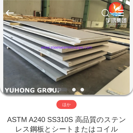
プ
サ
プ
ラ
イ
ヤ
ー.
家
Copyright
©
2013
-
2026
Yuhong
製
Group
Co.,Ltd.
All
Rights
品
Reserved.
私
達
ほか
に
ASTM A240 SS310S 高品質のステン
つ
レス鋼板とシートまたはコイル