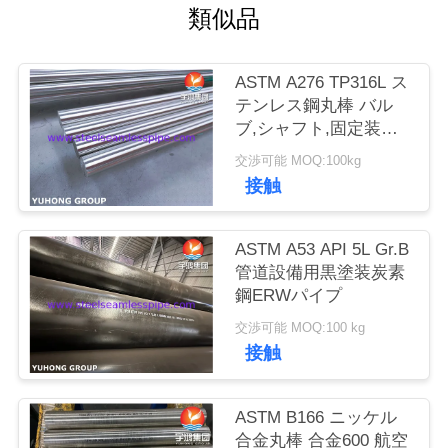
類似品
私
達
ASTM A276 TP316L ス
テンレス鋼丸棒 バル
に
ブ,シャフト,固定装置,
海洋用
連
交渉可能 MOQ:100kg
接触
絡
し
ASTM A53 API 5L Gr.B
管道設備用黒塗装炭素
な
鋼ERWパイプ
さ
交渉可能 MOQ:100 kg
接触
い
ASTM B166 ニッケル
引
合金丸棒 合金600 航空