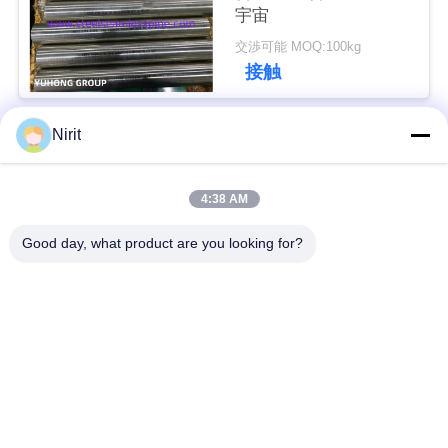
宇宙
用
交渉可能 MOQ:100kg
を
接触
要
Nirit
求
人気カテゴリ
すべて
し
4:38 AM
な
ステンレス鋼のシー
ステンレス鋼の継ぎ
ムレスパイプ
目が無い管
Good day, what product are you looking for?
さ
い
二重ステンレス鋼の
二重ステンレス鋼の
管
管
COMPANY
ニードルチューブ
フィンチューブ
NEWS
熱交換器
熱交換器の管