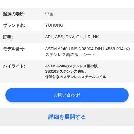
い
て
起源の場所:
中国
YUHONG
ブランド名:
工
API , ABS, DNV, GL , LR, NK
証明:
場
モデル番号:
ASTM A240 UNS N08904 DIN1.4539 904Lの
旅
ステンレス鋼の版、シート
,
ハイライト:
行
ASTM A240のステンレス鋼の版
,
SS310S ステンレス鋼板
保証付きのステンレススチールコイル
品
お問い合わせ!
質
管
詳細を展開する
理