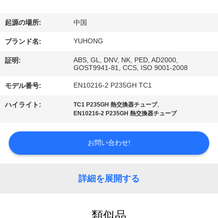
い
て
起源の場所:
中国
YUHONG
ブランド名:
工
ABS, GL, DNV, NK, PED, AD2000,
証明:
GOST9941-81, CCS, ISO 9001-2008
場
EN10216-2 P235GH TC1
モデル番号:
旅
,
ハイライト:
TC1 P235GH 熱交換器チューブ
行
EN10216-2 P235GH 熱交換器チューブ
品
お問い合わせ!
質
詳細を展開する
管
理
類似品