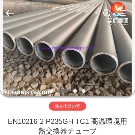
プ
サ
プ
ラ
イ
ヤ
ー.
家
Copyright
©
2013
-
2026
Yuhong
製
Group
Co.,Ltd.
All
Rights
品
Reserved.
私
達
熱交換器の管
に
EN10216-2 P235GH TC1 高温環境用
つ
熱交換器チューブ