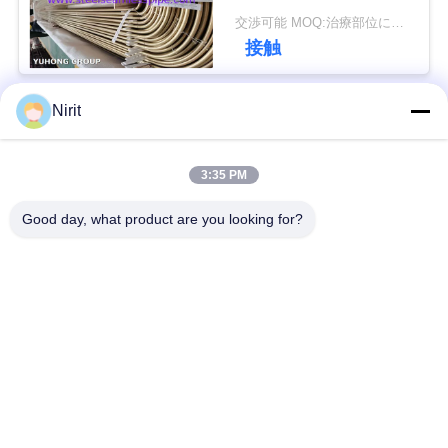
たみシームレスチュー
用
交渉可能 MOQ:治療部位により異なります
ブ
接触
を
要
Nirit
人気カテゴリ
すべて
求
し
3:35 PM
ステンレス鋼のシー
ステンレス鋼の継ぎ
な
ムレスパイプ
目が無い管
Good day, what product are you looking for?
さ
二重ステンレス鋼の
二重ステンレス鋼の
い
管
管
ニードルチューブ
フィンチューブ
COMPANY
NEWS
熱交換器
熱交換器の管