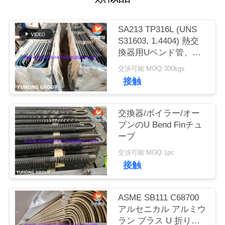
私
SA213 TP316L (UNS
達
S31603, 1.4404) 熱交
換器用Uベンド管、固
に
溶化処理、酸洗・不動
交渉可能 MOQ:300kgs
態化処理済み
連
接触
絡
交換器/ボイラー/オー
し
ブンのU Bend Finチュ
ーブ
な
交渉可能 MOQ:1pc
さ
接触
い
ASME SB111 C68700
アルセニカル アルミウ
引
ラン ブラス U 折りた