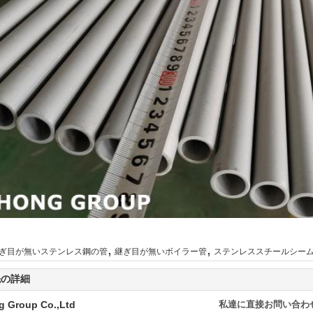
,
,
ぎ目が無いステンレス鋼の管
継ぎ目が無いボイラー管
ステンレススチールシー
先の詳細
g Group Co.,Ltd
私達に直接お問い合わ