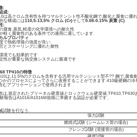
徴:
組成:
410は高クロム含有性を持つマルテンシト性不酸化鋼で,酸化と腐食に優
的な構成には
110,5-13,5% クロム (Cr)
そして
0.08-0.15% 炭素 (C)
.
性:
の腐食,蒸気,軽度の化学環境への耐久性
や軽く腐食性のある条件での適用に適しています.
カルプロパティ
度で熱処理後の強度が良い.
労とスケーリングに優れた耐性
:
環境でも効果的です
定性が重要な熱交換システムに最適です
268 TP410の特徴
10は,11.5%のクロムを含有する汎用マルテンシット型不?? 鋼で,腐食耐
つかのプロセスによってさらに改善することができます.410級硬鋼の冷却
含むアプリケーションで使用されます.
数は,規定されたブリーネル硬度値とロックウェル硬度値,TP410,TP43
験報告はA1016/A1016M規格に準拠する認証が必要です..
械試験を行なう.
張力試験
燃焼式試験 (シームレス管の場合)
フレンズ試験 (溶接管の場合)
硬度試験