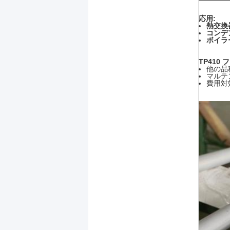
応用:
熱交換
コンデ
ボイラ
TP410
他の品
マルテ
費用対