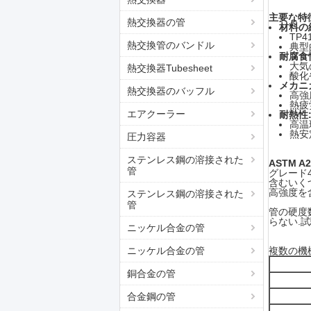
主要な特
熱交換器の管
材料の
TP
熱交換管のバンドル
典型
耐腐食
大気
熱交換器Tubesheet
酸化
メカニ
熱交換器のバッフル
高強
熱疲
エアクーラー
耐熱性
高温
熱安
圧力容器
ステンレス鋼の溶接された
ASTM A
管
グレード4
含むいく
高強度を
ステンレス鋼の溶接された
管
管の硬度
らない.試
ニッケル合金の管
ニッケル合金の管
複数の機
銅合金の管
合金鋼の管