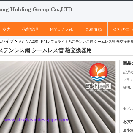
ong Holding Group Co.,LTD
社案内
品質管理
お問い合わせ
見積依頼
会社のニ
スパイプ
ASTM A268 TP410 フェライト系ステンレス鋼 シームレス管 熱交換器
イト系ステンレス鋼 シームレス管 熱交換器用
商品
起源の
ブラン
証明:
モデル
お支
最小注