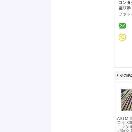
コンタ
電話番
ファッ
その他
ASTM 
ロイ 800
ニッケ
で熱交