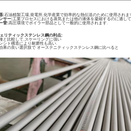
器:
石油精製工場,発電所,化学産業で効率的な熱伝送のために使用されます
ンサー:
工業プロセスにおける蒸気または他の液体を凝縮するのに適して
ー管:
高圧環境でボイラー部品として一般的に使用されます.
 フェリティックステンレス鋼の利点:
種と比較して,スケーリングに強い
ンシト構造により耐磨性も高い.
効果の良い選択肢で オーステニティックステンレス鋼に比べると