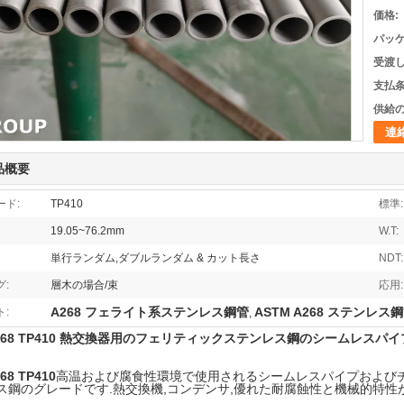
価格:
パッケ
受渡し
支払条
供給の
連
品概要
ード:
TP410
標準:
19.05~76.2mm
W.T:
単行ランダム,ダブルランダム & カット長さ
NDT:
:
層木の場合/束
応用:
A268 フェライト系ステンレス鋼管
ASTM A268 ステンレス
:
,
A268 TP410 熱交換器用のフェリティックステンレス鋼のシームレスパイ
68 TP410
高温および腐食性環境で使用されるシームレスパイプおよび
ス鋼のグレードです.熱交換機,コンデンサ,優れた耐腐蝕性と機械的特性