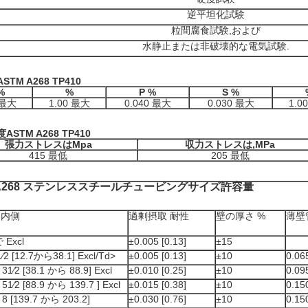
逆平坦化試験
粒間腐食試験,および
水静止または非破壊的な電気試験.
ASTM A268 TP410
%
%
P %
S %
 最大
1.00 最大
0.040 最大
0.030 最大
1.0
度
ASTM A268 TP410
張力ストレスはMpa
収力ストレスは,MPa
415 最低
205 最低
 A268 ステンレススチールチュービングサイズ許容量
,内側
過剰摂取 耐性
壁の厚さ %
薄壁
 Excl
±0.005 [0.13]
±15
2 [12.7から38.1] Excl/Td>
±0.005 [0.13]
±10
0.0
31⁄2 [38.1 から 88.9] Excl
±0.010 [0.25]
±10
0.0
51⁄2 [88.9 から 139.7 ] Excl
±0.015 [0.38]
±10
0.1
8 [139.7 から 203.2]
±0.030 [0.76]
±10
0.1