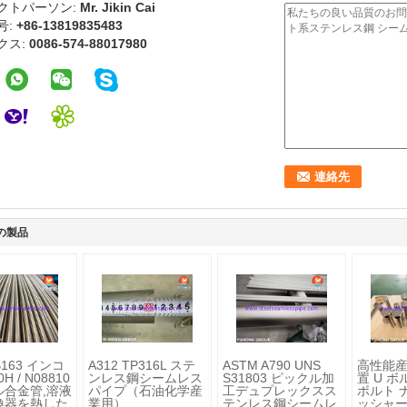
クトパーソン:
Mr. Jikin Cai
号:
+86-13819835483
クス:
0086-574-88017980
の製品
B163 インコ
A312 TP316L ステ
ASTM A790 UNS
高性能
H / N08810
ンレス鋼シームレス
S31803 ピックル加
置 U ボ
ル合金管,溶液
パイプ（石油化学産
工デュプレックスス
ボルト 
換器を熱した
業用）
テンレス鋼シームレ
ッシャー