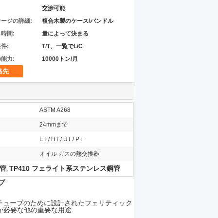
交渉可能
ージの詳細:
複合木製のケース/バンドル
時間:
量によって決まる
件:
T/T、一覧でL/C
能力:
10000トン/月
絡先
ASTM A268
24mmまで
ET / HT / UT / PT
オイル ガスの熱交換器
鋼管
TP410 フェライト系ステンレス鋼管
,
プ
チューブのために設計されたフェリティック
が必要な他の重要な用途.