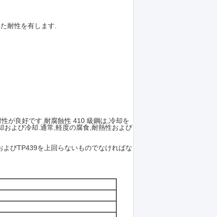
れた耐性を有します.
性が良好です.耐腐蝕性 410 級鋼は,冷却を
および冷却.通常,軽度の腐食,耐熱性および
0およびTP439を上回らないものでなければな