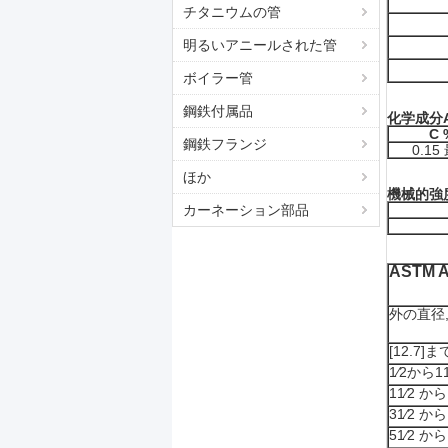
チタニウムの管
明るいアニールされた管
ボイラー管
鋼鉄付属品
化学成分
C 
鋼鉄フランジ
0.15
ほか
機械的強
カーネーション部品
ASTM
外の直径
[12.7]まで
1⁄2から11⁄
11⁄2 から 
31⁄2 から 
51⁄2 から 