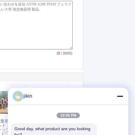
(
0
/ 3000)
jikin
10:56 PM
産業用固定装
ASTM A312 TP316L
ルト スッド
ステンレス鋼のシー
Good day, what product are you looking 
ナッツ ウォ
ムレスパイプ 石油・
 ピン ディ
ガス用
for?