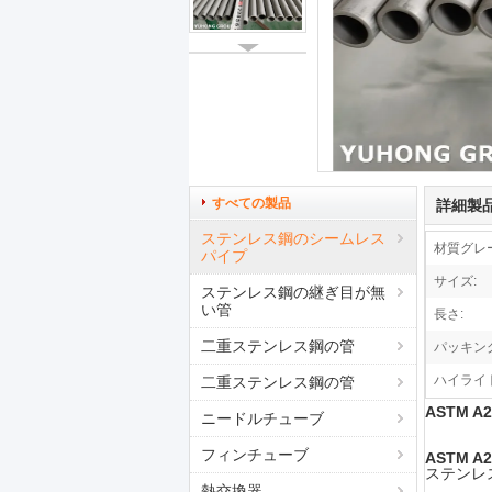
すべての製品
詳細製
ステンレス鋼のシームレス
材質グレ
パイプ
サイズ:
ステンレス鋼の継ぎ目が無
い管
長さ:
二重ステンレス鋼の管
パッキング
ハイライト
二重ステンレス鋼の管
ASTM 
ニードルチューブ
フィンチューブ
ASTM A2
ステンレ
熱交換器