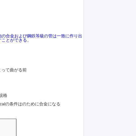
他の合金および鋼鉄等級の管は一致に作り出
すことができる
。
。
よって曲がる前
準規格
inicalの条件はのために合金になる