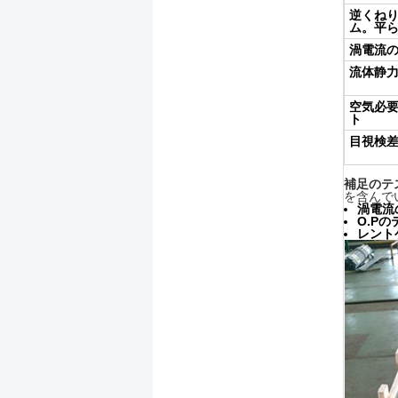
逆くね
ム。平
渦電流
流体静
空気必
ト
目視検
補足のテ
を含んで
渦電流
O.Pの
レント