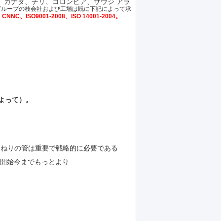
国、カナダ、チリ、コロンビア、サウジ アラ
グループの枝会社および工場は既に下記によって承
NNC、ISO9001-2008、ISO 14001-2004。
よって）
。
くねりの管は重要で戦略的に必要である
開始今までもっとより