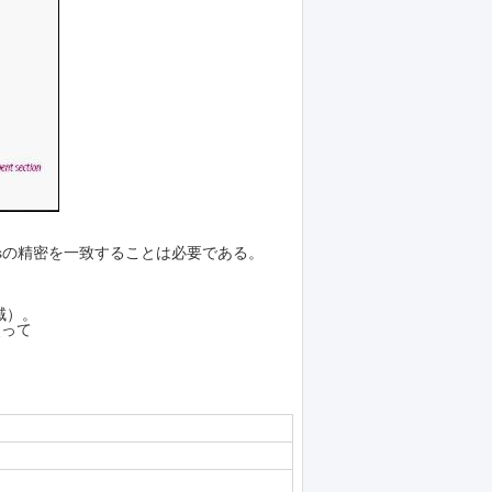
icsの精密を一致することは必要である。
域）。
使って