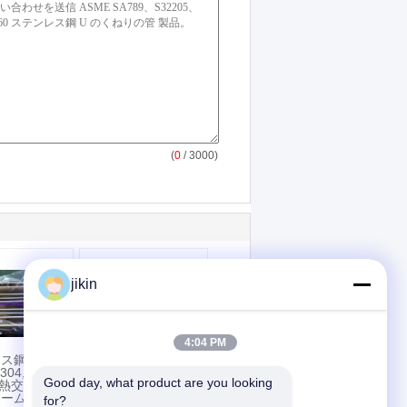
(
0
/ 3000)
jikin
4:04 PM
ス鋼ASTM
熱交換管,ASME
304,
SA192 油炉用シーム
Good day, what product are you looking 
L 熱交換器の
レスカーボン鋼U 曲
ームレスU
がり管
for?