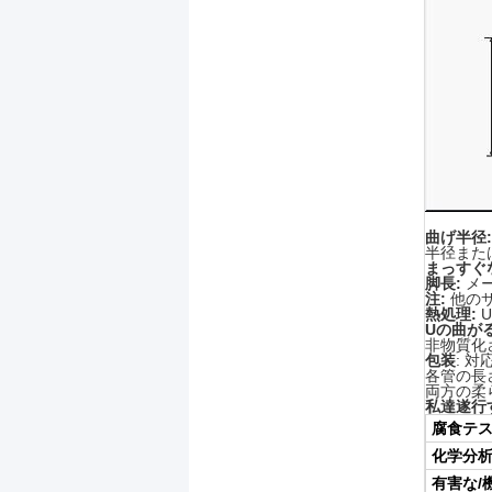
曲げ半径
半径また
まっすぐ
脚長:
メー
注:
他の
熱処理:
Uの曲が
非物質化
包装
: 
各管の長
両方の柔
私達遂行
腐食テ
化学分
有害な/