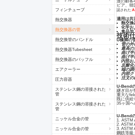
達の顧客
ビア、韓国
フィンチューブ
認された:
A
適用は共
熱交換器
熱交換器
化学お
熱交換器の管
食品加
技術
熱交換管のバンドル
U橋脚の
管の外径
最高の全
熱交換器Tubesheet
曲げ半径
曲げ半
熱交換器のバッフル
内部お
反酸化
エアクーラー
端の調
内部ク
注文の
圧力容器
U-Ben
ステンレス鋼の溶接された
継ぎ目が
管
重大なfe
既に供給
35ヶ国
ステンレス鋼の溶接された
管
U-Ben
ニッケル合金の管
1. ASTM
2. ASTM
3. ASTM
ニッケル合金の管
鋼鉄等級: