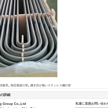
,
,
回復管
熱交換器の管
継ぎ目が無いステンレス鋼の管
先の詳細
g Group Co.,Ltd
私達に直接お問い合わ