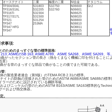
オーステナイト
二重
極度の二重
NI合金
チタニウム
TP304/304L
S31803
S32750
N06600
Gr.2
TP316/316L
S32205
S32760
N06601
TP316Ti
S32304
N06625
TP317/317L
S31500
N08020
TP321
S31254
N08800
TP347
253MA
N08810
TP347 HFG
NO8811
TP347
N08825
N08904
求事項:
とのためのまっすぐな管の標準規格:
 213; ASMEのSB 163; ASME A789、ASME SA268、ASME SA269、等
の曲がったセクション管の長さ（熱をくまなく機械に印を付けることに
処置）
U曲がる管のまっすぐな部品で曲がることの後でまた可能である。
の管:
体の製造業者連合（第9版）のTEMA RCB 2.31の標準。
ナイトの防蝕の溶接された管のためのASTM A688/ASME SA688の標
イラーのために設計されている鋼鉄等級。
およびニッケルの管のためのASTM B163/ASME SA163標準的なTech
サーおよび熱交換器。
指定。