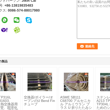
クトパーソン:
Jikin Cai
号:
+86-13819835483
クス:
0086-574-88017980
の製品
TP316L
交換器/ボイラー/オ
ASME SB111
ステンレ
31603,
ーブンのU Bend Fin
C68700 アルセニカ
A213 TP
4) 熱交換器用
チューブ
ル アルミウラン ブ
TP304
ド管、固溶化
ラス U 折りたたみシ
ためのシ