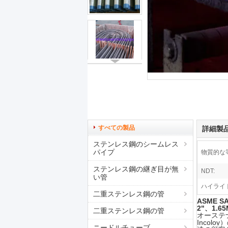
すべての製品
詳細製
ステンレス鋼のシームレス
パイプ
物質的な
ステンレス鋼の継ぎ目が無
NDT:
い管
ハイライト
二重ステンレス鋼の管
ASME S
2"、1.6
二重ステンレス鋼の管
オーステ
Inco
ニードルチューブ