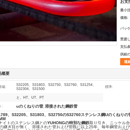
お支
最小注
価格:
パッケ
受渡し
支払条
供給の
連
品概要
S32205、S31803、S32750、S32760、S31254、
等級:
標準:
S32304、S31500
と、HT、UT、PT
uのくねりの管
溶接された鋼鉄管
:
,
A789、S32205、S31803、S32750のS32760ステンレス鋼Uのくねりの管、
5MM
ナイトのステンレス鋼との
YUHONGの特別な鋼鉄
取り引き、ニッケル合金鋼（H
loy）の継ぎ目が無く、溶接された管および管既に以上25年、毎年鋼管およ