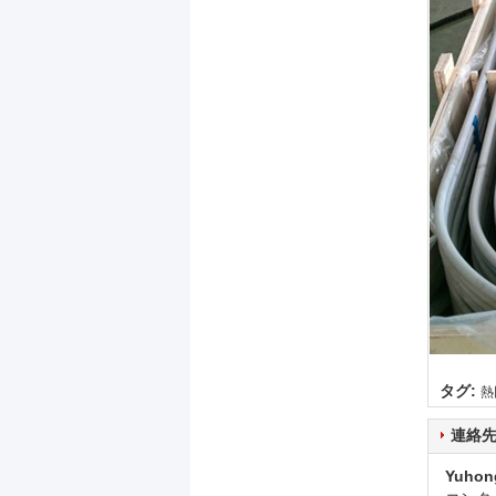
タグ:
熱
連絡
Yuhon