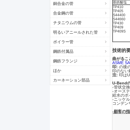
亜鉄酸塩
銅合金の管
TP410
TP405
合金鋼の管
S44400
S44660
チタニウムの管
TP430
TP409
TP409S
明るいアニールされた管
ボイラー管
技術的要
鋼鉄付属品
曲がるこ
鋼鉄フランジ
ASME SA
印:
の後
ほか
印のない
注:
印は
カーネーション部品
U-Bend
-管状交換
-オーステ
給水のボ
-ニッケル
コンデン
-顧客の