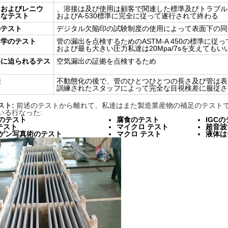
りおよびレニウ
、溶接は及び使用は顧客で関連した標準及びトラブル・フ
らなテスト
およびA-530標準に完全に従って遂行されて終わる
のテスト
デジタル欠陥印の試験制度の使用によって表面下の同
力学のテスト
管の漏出を点検するためのASTM-A 450の標準に従
および最も大きい圧力私達は20Mpa/7sを支えてもい
要に迫られるテス
空気漏出の証拠を点検するため
差
不動態化の後で、管のひとつひとつの長さ及び管は表
訓練されたスタッフによって完全な目視検差に服従さ
スト:
前述のテストから離れて、私達はまた製造業産物の補足のテスト
いる行なった:
のテスト
腐食のテスト
IGC
テスト
マイクロ テスト
超音波
ゲン写真術のテスト
マクロ テスト
液体は