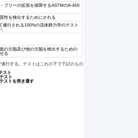
リーの拡張を保障するASTMのA-450
質性を検出するためにされる
って遂行される100%の流体静力学のテスト
い。
面の欠陥及び他の欠陥を検出するための
せる
で遂行する。テストはこれの下で下記のもの
のテスト
テスト
テストを突き通す