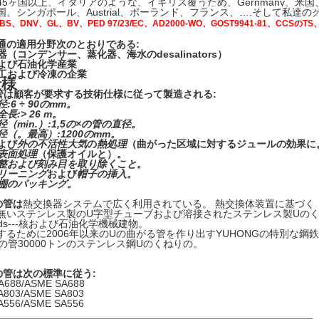
45ヶ国以上、イタリアのような、イギリス覆うため、Gernmany、米
、シンガポール、Austrial、ポーランド、フランス、….そして私達の
BS、DNV、GL、BV、PED 97/23/EC、AD2000-WO、GOST9941-81、CCSのTS、C
通の適用分野次のとおりである:
（コンデンサー、蒸化器、海水のdesalinators）
よび石油化学産業
工および冷凍の企業
仕様
管は顧客が要求する技術仕様に従って製造される:
:6 ÷ 90のmm。
長:> 26 m。
（min.）:1,5の×の管の直径。
径（。最高）:1200のmm。
よび
外の不活性大気
の
熱処理
（曲がった区域に対するジュールの効果に
表面処理
（保護オイルと）。
整および刻み目を取り除くこと。
リーニング
および
帽子の挿入。
棚のパッキング。
dの管は
熱交換器システムで広く利用されている。 熱交換体装置に基づく
無いステンレス製のU字型チューブおよび溶接されたステンレス製Uの
lds---核および石油化学機械建物。
するために2006年以来のUの曲がる管を作り出す
YUHONGの特別な鋼鉄
への管30000トンのステンレス鋼Uのくねりの。
dの管は次の標準に従う:
 A688/ASME SA688
 A803/ASME SA803
 A556/ASME SA556