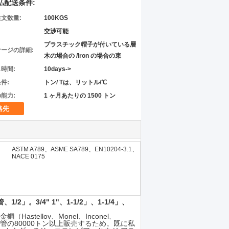
払配送条件:
文数量:
100KGS
交渉可能
プラスチック帽子が付いている層
ージの詳細:
木の場合の /Iron の場合の束
時間:
10days->
件:
トン/ Tは、リットル/℃
能力:
1 ヶ月あたりの 1500 トン
絡先
ASTM A789、ASME SA789、EN10204-3.1、
NACE 0175
1/2」。3/4" 1"、1-1/2」、1-1/4」、
astelloy、Monel、Inconel、
び管の80000トン以上販売するため。既に私