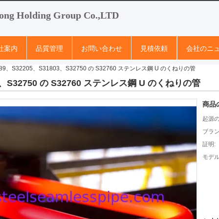
ong Holding Group Co.,LTD
社案内
品質管理
お問い合わせ
見積依頼
会社のニ
789、S32205、S31803、S32750 の S32760 ステンレス鋼 U のくねりの管
03、S32750 の S32760 ステンレス鋼 U のくねりの管
商品
起源の
ブラン
証明:
モデル