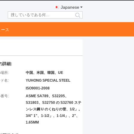
Japanese
search
ュース
の詳細:
場所:
中国、米国、韓国、UE
ド名:
YUHONG SPECIAL STEEL
ISO9001-2008
番号:
ASME SA789、S32205、
S31803、S32750 の S32760 ステ
ンレス鋼 U のくねりの管、1/2」。
3/4" 1"、1-1/2」、1-1/4」、2"、
1.65MM