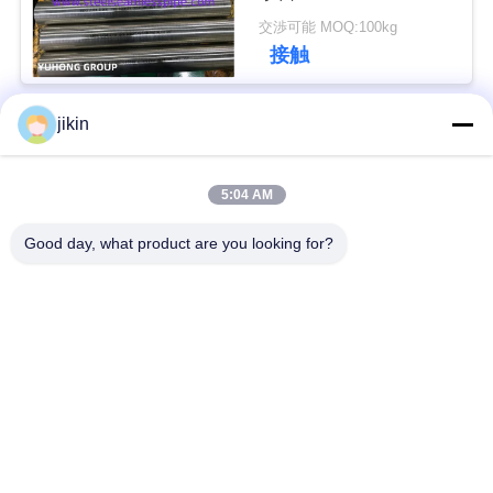
用
交渉可能 MOQ:100kg
接触
を
要
jikin
人気カテゴリ
すべて
求
し
5:04 AM
ステンレス鋼のシー
ステンレス鋼の継ぎ
な
ムレスパイプ
目が無い管
Good day, what product are you looking for?
さ
二重ステンレス鋼の
二重ステンレス鋼の
い
管
管
COMPANY
ニードルチューブ
フィンチューブ
NEWS
熱交換器
熱交換器の管