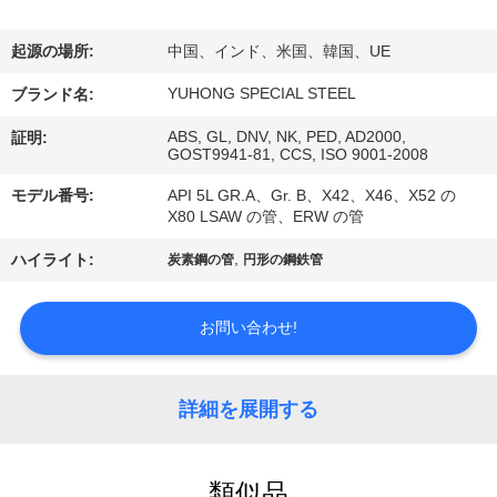
い
て
起源の場所:
中国、インド、米国、韓国、UE
YUHONG SPECIAL STEEL
ブランド名:
工
ABS, GL, DNV, NK, PED, AD2000,
証明:
GOST9941-81, CCS, ISO 9001-2008
場
モデル番号:
API 5L GR.A、Gr. B、X42、X46、X52 の
旅
X80 LSAW の管、ERW の管
行
,
ハイライト:
炭素鋼の管
円形の鋼鉄管
品
お問い合わせ!
質
詳細を展開する
管
理
類似品