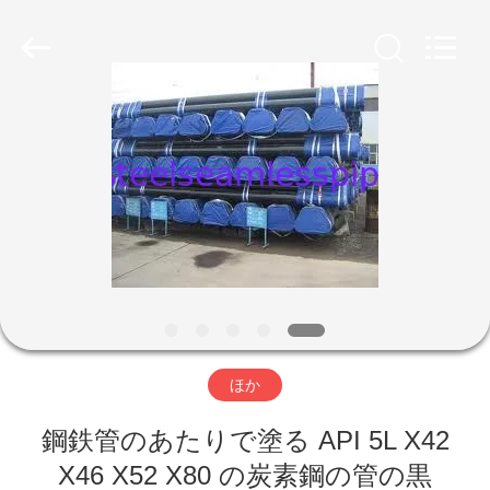
プ
サ
プ
ラ
イ
ヤ
ー.
家
Copyright
©
2013
-
2026
Yuhong
製
Group
Co.,Ltd.
All
Rights
品
Reserved.
私
達
ほか
に
鋼鉄管のあたりで塗る API 5L X42
つ
X46 X52 X80 の炭素鋼の管の黒