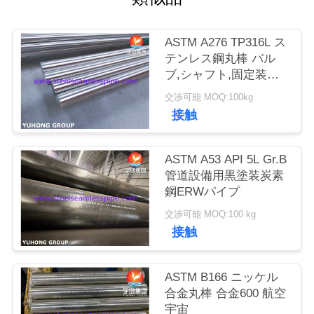
私
ASTM A276 TP316L ス
達
テンレス鋼丸棒 バル
ブ,シャフト,固定装置,
に
海洋用
交渉可能 MOQ:100kg
連
接触
絡
ASTM A53 API 5L Gr.B
し
管道設備用黒塗装炭素
鋼ERWパイプ
な
交渉可能 MOQ:100 kg
さ
接触
い
ASTM B166 ニッケル
合金丸棒 合金600 航空
引
宇宙