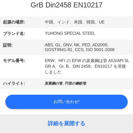
い
GrB Din2458 EN10217
て
起源の場所:
中国、インド、米国、韓国、UE
工
YUHONG SPECIAL STEEL
ブランド名:
場
ABS, GL, DNV, NK, PED, AD2000,
証明:
GOST9941-81, CCS, ISO 9001-2008
旅
モデル番号:
ERW、HFI の EFW の炭素鋼は管 A53/API 5L
行
GR.A、Gr. B、DIN 2458、EN10217 を溶接
しました
,
ハイライト:
炭素鋼の管
円形の鋼鉄管
品
質
お問い合わせ!
管
理
詳細を展開する