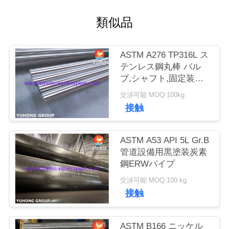
私
類似品
達
ASTM A276 TP316L ス
に
テンレス鋼丸棒 バル
ブ,シャフト,固定装置,
連
海洋用
交渉可能 MOQ:100kg
絡
接触
し
ASTM A53 API 5L Gr.B
な
管道設備用黒塗装炭素
さ
鋼ERWパイプ
い
交渉可能 MOQ:100 kg
接触
引
ASTM B166 ニッケル