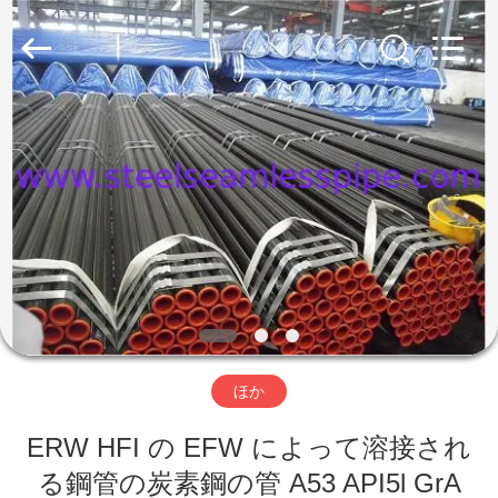
プ
サ
プ
ラ
イ
ヤ
ー.
家
Copyright
©
2013
-
2026
Yuhong
製
Group
Co.,Ltd.
All
Rights
品
Reserved.
私
達
ほか
に
ERW HFI の EFW によって溶接され
つ
る鋼管の炭素鋼の管 A53 API5l GrA