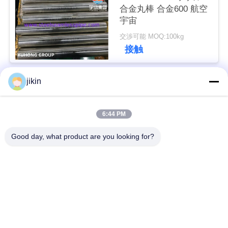
合金丸棒 合金600 航空
用
宇宙
を
交渉可能 MOQ:100kg
接触
要
求
jikin
人気カテゴリ
し
すべて
な
6:44 PM
ステンレス鋼のシー
ステンレス鋼の継ぎ
さ
ムレスパイプ
目が無い管
Good day, what product are you looking for?
い
二重ステンレス鋼の
二重ステンレス鋼の
管
管
COMPANY
NEWS
ニードルチューブ
フィンチューブ