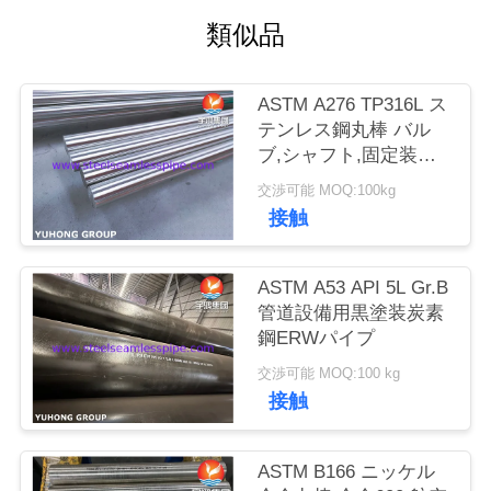
類似品
私
達
ASTM A276 TP316L ス
に
テンレス鋼丸棒 バル
ブ,シャフト,固定装置,
連
海洋用
交渉可能 MOQ:100kg
絡
接触
し
ASTM A53 API 5L Gr.B
な
管道設備用黒塗装炭素
鋼ERWパイプ
さ
交渉可能 MOQ:100 kg
い
接触
引
ASTM B166 ニッケル