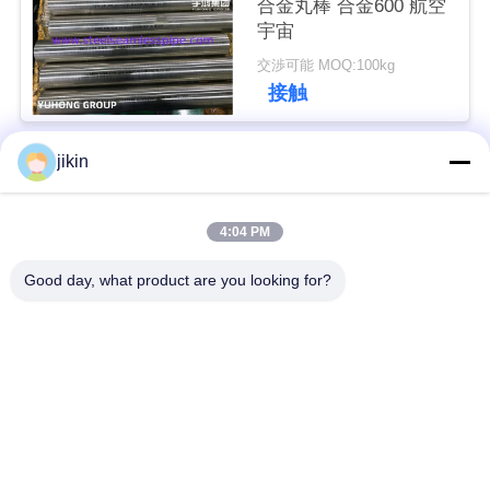
合金丸棒 合金600 航空
用
宇宙
を
交渉可能 MOQ:100kg
接触
要
求
jikin
人気カテゴリ
すべて
し
4:04 PM
な
ステンレス鋼のシー
ステンレス鋼の継ぎ
ムレスパイプ
目が無い管
さ
Good day, what product are you looking for?
い
二重ステンレス鋼の
二重ステンレス鋼の
管
管
COMPANY
NEWS
ニードルチューブ
フィンチューブ