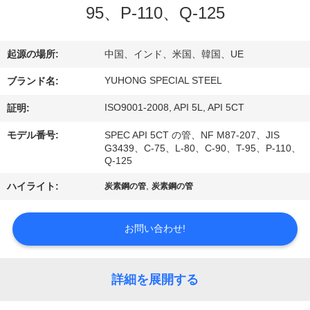
い
95、P-110、Q-125
て
起源の場所:
中国、インド、米国、韓国、UE
工
YUHONG SPECIAL STEEL
ブランド名:
場
ISO9001-2008, API 5L, API 5CT
証明:
旅
モデル番号:
SPEC API 5CT の管、NF M87-207、JIS
G3439、C-75、L-80、C-90、T-95、P-110、
行
Q-125
,
ハイライト:
炭素鋼の管
炭素鋼の管
品
お問い合わせ!
質
管
詳細を展開する
理