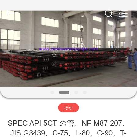
プ
サ
プ
ラ
イ
ヤ
ー.
家
Copyright
©
2013
-
2026
Yuhong
製
Group
Co.,Ltd.
All
Rights
品
Reserved.
私
達
ほか
に
SPEC API 5CT の管、NF M87-207、
つ
JIS G3439、C-75、L-80、C-90、T-