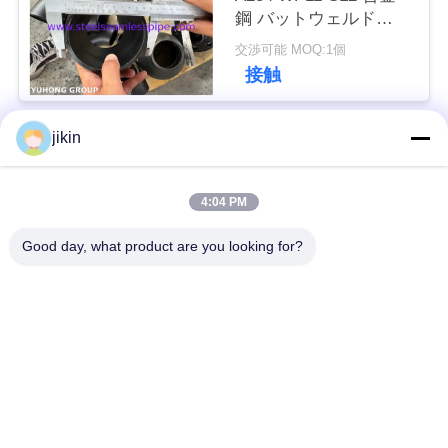
用
鋼 バットウェルド
64"まで
交渉可能 MOQ:1個
を
接触
要
求
jikin
人気カテゴリ
すべて
し
4:04 PM
な
ステンレス鋼のシー
ステンレス鋼の継ぎ
ムレスパイプ
目が無い管
Good day, what product are you looking for?
さ
い
二重ステンレス鋼の
二重ステンレス鋼の
管
管
COMPANY
ニードルチューブ
フィンチューブ
NEWS