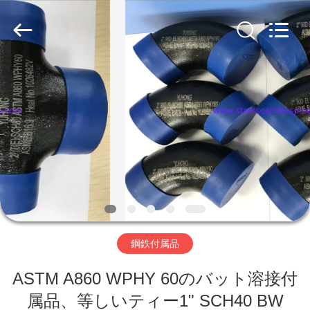
プ
サ
プ
ラ
イ
ヤ
ー.
家
Copyright
©
2013
-
2026
Yuhong
製
Group
Co.,Ltd.
All
Rights
品
Reserved.
私
達
鋼鉄付属品
に
ASTM A860 WPHY 60のバット溶接付
つ
属品、等しいティー1" SCH40 BW