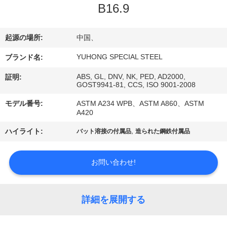
い
B16.9
て
起源の場所:
中国、
工
YUHONG SPECIAL STEEL
ブランド名:
場
ABS, GL, DNV, NK, PED, AD2000,
証明:
GOST9941-81, CCS, ISO 9001-2008
旅
モデル番号:
ASTM A234 WPB、ASTM A860、ASTM
行
A420
,
ハイライト:
バット溶接の付属品
造られた鋼鉄付属品
品
お問い合わせ!
質
管
詳細を展開する
理