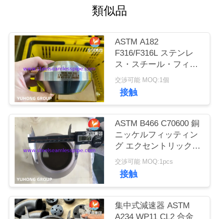
類似品
私
達
ASTM A182
F316/F316L ステンレ
に
ス・スチール・フィッ
ティング ウェルドレッ
連
交渉可能 MOQ:1個
ト BW MSS-SP-97
接触
絡
し
ASTM B466 C70600 銅
な
ニッケルフィッティン
グ エクセントリックリ
さ
ドクサ B16.9 冷却シス
交渉可能 MOQ:1pcs
テム用
い
接触
集中式減速器 ASTM
引
A234 WP11 CL2 合金