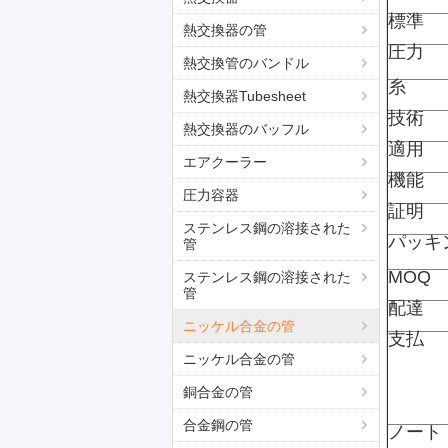
標準
熱交換器の管
圧力
熱交換管のバンドル
糸
熱交換器Tubesheet
技術
熱交換器のバッフル
適用
エアクーラー
機能
圧力容器
証明
ステンレス鋼の溶接された
パッキ
管
MOQ
ステンレス鋼の溶接された
管
配達
ニッケル合金の管
支払
ニッケル合金の管
銅合金の管
合金鋼の管
ノート