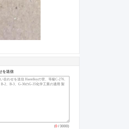
せを送信
(
0
/ 3000)