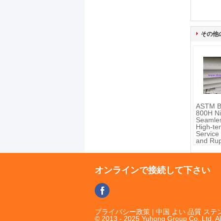
その他
ASTM B
800H Ni
Seamles
High-te
Service
and Rup
Resista
オンラインで接続して下さい
プライバシー政策
| 中国 よい 品質 
© 2013 - 2025 Yuhong Group Co.,Ltd. Al