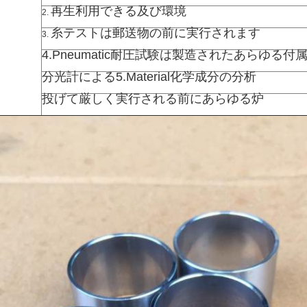
再生利用できる及び環境
2.
糸テストは郵送物の前に実行されます
3.
4.Pneumatic耐圧試験は製造されたあらゆる
分光計による5.Material化学成分の分析
投げて厳しく実行される前にあらゆる炉