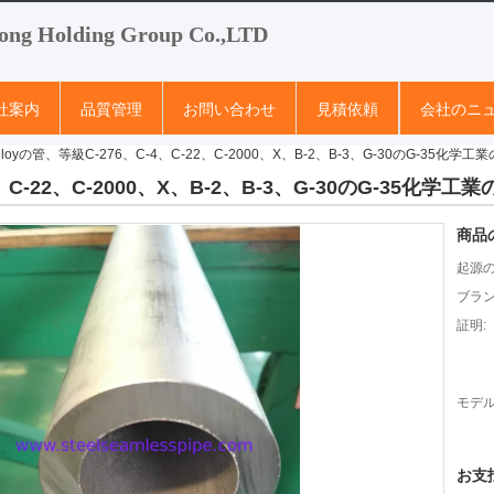
ong Holding Group Co.,LTD
社案内
品質管理
お問い合わせ
見積依頼
会社のニ
elloyの管、等級C-276、C-4、C-22、C-2000、X、B-2、B-3、G-30のG-35化学工
4、C-22、C-2000、X、B-2、B-3、G-30のG-35化学工
商品
起源の
ブラン
証明:
モデル
お支