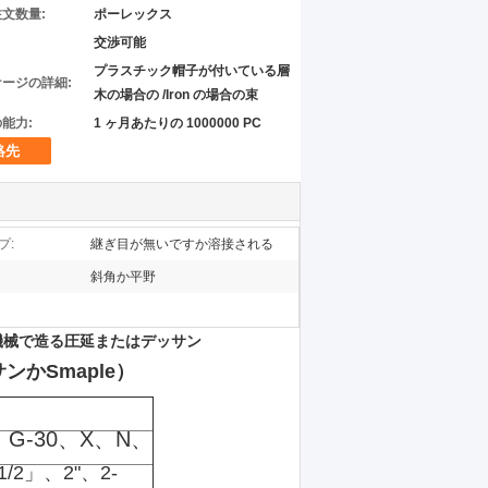
文数量:
ポーレックス
交渉可能
プラスチック帽子が付いている層
ージの詳細:
木の場合の /Iron の場合の束
能力:
1 ヶ月あたりの 1000000 PC
絡先
プ:
継ぎ目が無いですか溶接される
斜角か平野
、CNC機械で造る圧延またはデッサン
かSmaple）
0、G-30、X、N、
-1/2」、2"、2-