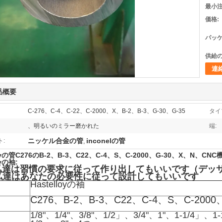
最小注
価格:
パッケ
供給の
連
品概要
C-276、C-4、C-22、C-2000、X、B-2、B-3、G-30、G-35
タイ
、明るいのミラー磨かれた
端:
ニッケル合金の管
inconelの管
:
,
lloyの管C276のB-2、B-3、C22、C-4、S、C-2000、G-30、X、N
oyの袖:
:私達は習慣の要求に従って作り出してもいいです（デッサン
:私達はあなたの必要性に従って設計してもいいです
Hastelloyの袖
C276、B-2、B-3、C22、C-4、S、C-200
1/8"、1/4"、3/8"、1/2」、3/4"、1"、1-1/4」、1