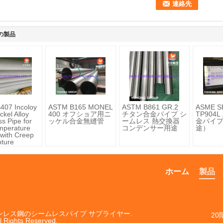
の製品
407 Incoloy
ASTM B165 MONEL
ASTM B861 GR.2
ASME S
ckel Alloy
400 オフショア用ニ
チタン合金パイプ シ
TP904
s Pipe for
ッケル合金無縫管
ームレス 熱交換器
金パイ
mperature
コンデンサー用途
途）
 with Creep
ture
nce
ホーム
製品
ステンレス鋼のシームレスパイプ サプライヤー.
20
l Rights Reserved.