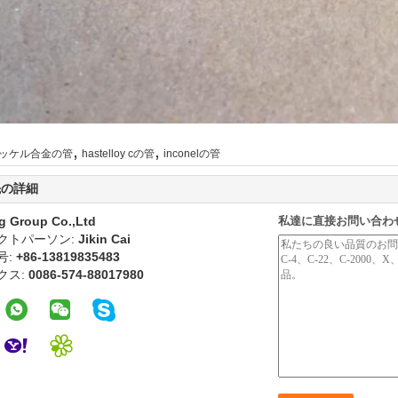
,
,
ッケル合金の管
hastelloy cの管
inconelの管
先の詳細
g Group Co.,Ltd
私達に直接お問い合わ
クトパーソン:
Jikin Cai
号:
+86-13819835483
クス:
0086-574-88017980