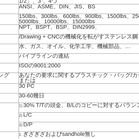
1/2」、3"、4つ
ANSI、ASME、DIN、JIS、BS
150lbs、300lbs、600lbs、900lbs、1500lbs、25
5000lbs、10000lbs、15000lbs
NPT、BSPT、BSP、DIN2999、
/Drawing + CNCの機械化を転がすステンレス鋼
水、ガス、オイル、化学工学、機械部品、…
パイプラインの連結
ISOの9001:2000
ング
あなたの要求に関するプラスチック・バッグ/カ
または
30 PC
30-60幾日
30% T/Tの頭金、B/Lのコピーに対するバラン
1)
L/C
2)
D/P
3)
ぎざぎざおよびsandhole無し
1.