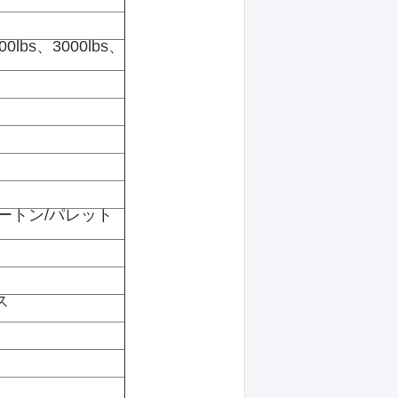
00lbs、3000lbs、
ートン/パレット
ス