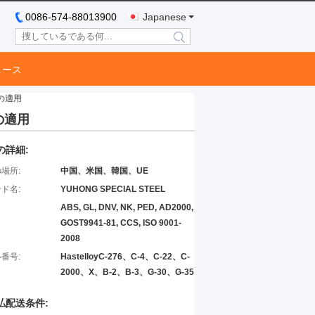
0086-574-88013900
Japanese
search
ュース
業の適用
業の適用
の詳細:
場所:
中国、米国、韓国、UE
ド名:
YUHONG SPECIAL STEEL
ABS, GL, DNV, NK, PED, AD2000,
GOST9941-81, CCS, ISO 9001-
2008
番号:
HastelloyC-276、C-4、C-22、C-
2000、X、B-2、B-3、G-30、G-35
払配送条件: