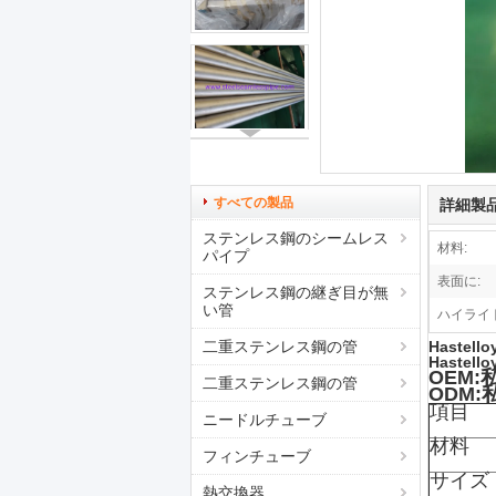
すべての製品
詳細製
ステンレス鋼のシームレス
材料:
パイプ
表面に:
ステンレス鋼の継ぎ目が無
い管
ハイライト
二重ステンレス鋼の管
Haste
Hastell
OEM
二重ステンレス鋼の管
ODM
項目
ニードルチューブ
材料
フィンチューブ
サイズ
熱交換器