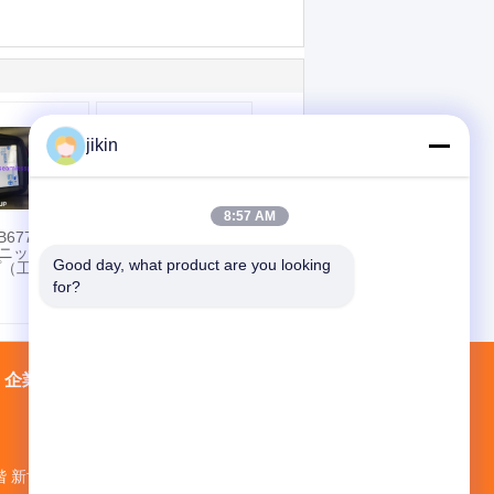
jikin
8:57 AM
B677
ASTM B514 N08800
L ニッケル合
インコネル800H イ
Good day, what product are you looking 
プ（工業用
ンコネルニッケル合
金溶接パイプ ガス処
for?
理用
企業情報
会社案内
接触
地図
階 新世界ビルNo.1 ミナン道路No.1018 仁