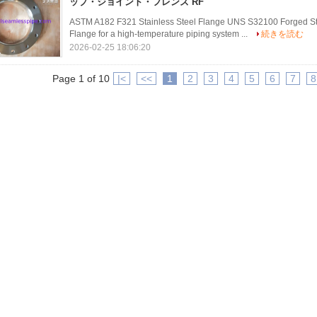
ップ・ジョイント・フレンズ RF
ASTM A182 F321 Stainless Steel Flange UNS S32100 Forged St
Flange for a high-temperature piping system ...
続きを読む
2026-02-25 18:06:20
Page 1 of 10
|<
<<
1
2
3
4
5
6
7
8