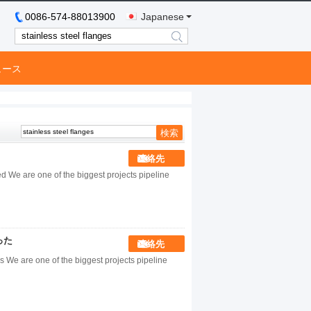
0086-574-88013900
Japanese
search
ュース
連絡先
We are one of the biggest projects pipeline
った
連絡先
We are one of the biggest projects pipeline