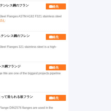
NRFのステンレス鋼のフラン
連絡先
el Flanges ASTM A182 F321 stainless steel
読む
0 鋳造型ステンレス鋼のフレン
連絡先
 Flanges 321 stainless steel is a high-
テンレス鋼フランジ
連絡先
 We are one of the biggest projects pipeline
ンジによって造られる板フラン
連絡先
lange DIN2576 flanges are used in the