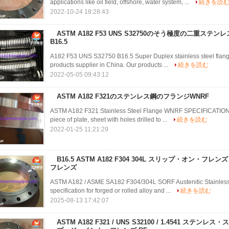
applications like oil field, offshore, water system, ...
続きを読
2022-10-24 18:28:43
ASTM A182 F53 UNS S32750のそう極度の二重ステ
B16.5
A182 F53 UNS S32750 B16.5 Super Duplex stainless steel flange
products supplier in China. Our products ...
続きを読む
2022-05-05 09:43:12
ASTM A182 F321のステンレス鋼のフランジWNRF
ASTM A182 F321 Stainless Steel Flange WNRF SPECIFICATION: A 
piece of plate, sheet with holes drilled to ...
続きを読む
2022-01-25 11:21:29
B16.5 ASTM A182 F304 304L スリップ・オン・フ
フレンズ
ASTM A182 / ASME SA182 F304/304L SORF​ Austenitic Stainless
specification for forged or rolled alloy and ...
続きを読む
2025-08-13 17:42:07
ASTM A182 F321 / UNS S32100 / 1.4541 ステ