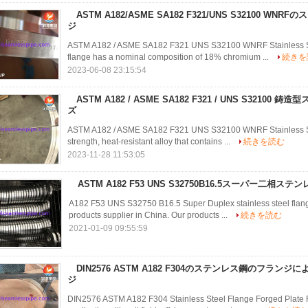
ASTM A182/ASME SA182 F321/UNS S32100 W
ジ
ASTM A182 / ASME SA182 F321 UNS S32100 WNRF Stainless Ste
flange has a nominal composition of 18% chromium ...
続きを
2023-06-08 23:15:54
ASTM A182 / ASME SA182 F321 / UNS S3210
ズ
ASTM A182 / ASME SA182 F321 UNS S32100 WNRF Stainless Steel
strength, heat-resistant alloy that contains ...
続きを読む
2023-11-28 11:53:05
ASTM A182 F53 UNS S32750B16.5スーパー二相ス
A182 F53 UNS S32750 B16.5 Super Duplex stainless steel flange
products supplier in China. Our products ...
続きを読む
2021-01-09 09:55:59
DIN2576 ASTM A182 F304のステンレス鋼のフラ
ジ
DIN2576 ASTM A182 F304 Stainless Steel Flange Forged Plate F