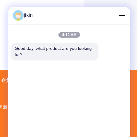
jikin
4:12 AM
Good day, what product are you looking 
for?
企業情報
会社案内
接触
地図
階 新世界ビルNo.1 ミナン道路No.1018 仁
州地区
jikin@steelseamlesspipe.com；
jikin888@foxmail.com