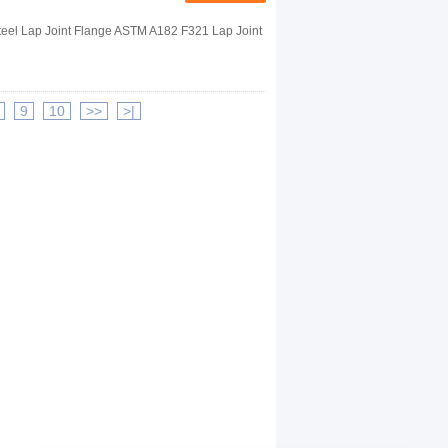
eel Lap Joint Flange ASTM A182 F321 Lap Joint
9
10
>>
>|