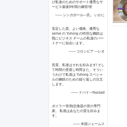
び私達のためのサポート優秀なサ
ービス最後9年間の鋼管/管
—— シンガポール---氏。 いかに
安定した質、よい価格、優秀な
serive の Yuhong の特別な鋼鉄は
既にビジネス チームの私達のパー
トナーに似合います。
—— コロンビア ---レオ
良質、私達はそれを好みます! そし
て時間の受渡し時間また、そうい
うわけで私達は Yuhong スペシャ
ルの鋼鉄のための繰り返しの注文
します。
—— ドバイ---Nazaad
ボイラー管/熱交換器の管の専門
家。 私達はあなたの質を好みま
す。
—— 米国ジェームス