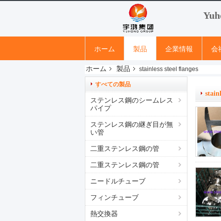
Yuh
ホーム
製品
企業情報
会
ホーム
製品
stainless steel flanges
すべての製品
stain
ステンレス鋼のシームレス
パイプ
ステンレス鋼の継ぎ目が無
い管
二重ステンレス鋼の管
二重ステンレス鋼の管
ニードルチューブ
フィンチューブ
熱交換器