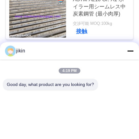
用
イラー用シームレス中
炭素鋼管 (最小肉厚)
を
交渉可能 MOQ:100kg
要
接触
求
jikin
し
人気カテゴリ
すべて
な
4:19 PM
ステンレス鋼のシー
ステンレス鋼の継ぎ
さ
ムレスパイプ
目が無い管
Good day, what product are you looking for?
い
二重ステンレス鋼の
二重ステンレス鋼の
管
管
COMPANY
NEWS
ニードルチューブ
フィンチューブ