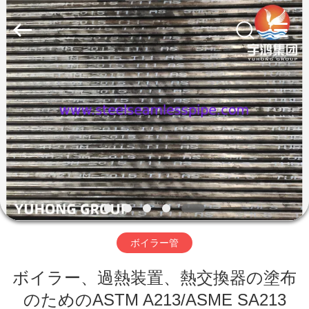
プ
サ
プ
ラ
イ
ヤ
ー.
家
Copyright
©
2013
-
2025
Yuhong
製
Group
Co.,Ltd.
All
Rights
品
Reserved.
私
達
ボイラー管
に
ボイラー、過熱装置、熱交換器の塗布
つ
のためのASTM A213/ASME SA213