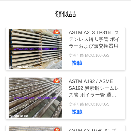
私
類似品
達
ASTM A213 TP316L ス
に
テンレス鋼 U字管 ボイ
連
ラーおよび熱交換器用
交渉可能 MOQ:100KGS
絡
接触
し
な
ASTM A192 / ASME
SA192 炭素鋼シームレ
さ
ス管 ボイラー管 過熱
器管
い
交渉可能 MOQ:100KGS
接触
引
ASTM A210 Gr. A1 ボ