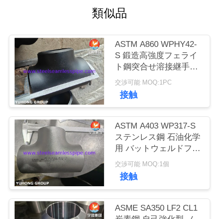
類似品
私
達
ASTM A860 WPHY42-
S 鍛造高強度フェライ
に
ト鋼突合せ溶接継手、
連
等径ティー、エルボ、
交渉可能 MOQ:1PC
レデューサー、ASME
接触
絡
B16.9
し
ASTM A403 WP317-S
な
ステンレス鋼 石油化学
用 バットウェルドフィ
さ
ッティング ANSI B169
交渉可能 MOQ:1個
い
接触
ASME SA350 LF2 CL1
引