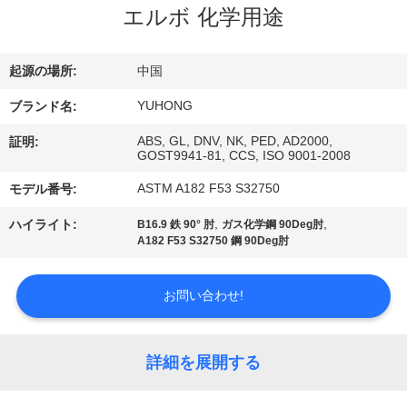
い
エルボ 化学用途
て
起源の場所:
中国
工
YUHONG
ブランド名:
場
ABS, GL, DNV, NK, PED, AD2000,
証明:
GOST9941-81, CCS, ISO 9001-2008
旅
ASTM A182 F53 S32750
モデル番号:
行
,
,
ハイライト:
B16.9 鉄 90° 肘
ガス化学鋼 90Deg肘
A182 F53 S32750 鋼 90Deg肘
品
お問い合わせ!
質
管
詳細を展開する
理