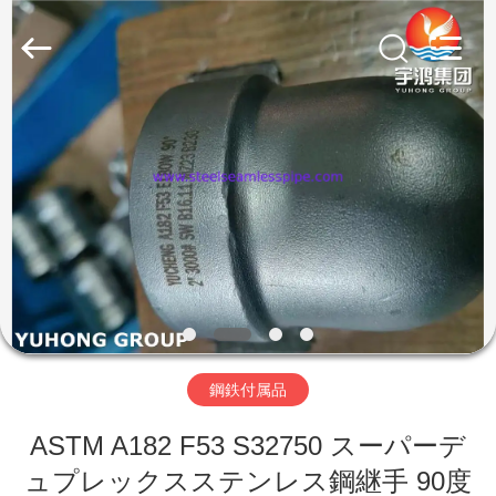
プ
サ
プ
ラ
イ
ヤ
ー.
家
Copyright
©
2013
-
2026
Yuhong
製
Group
Co.,Ltd.
All
Rights
品
Reserved.
私
達
鋼鉄付属品
に
ASTM A182 F53 S32750 スーパーデ
つ
ュプレックスステンレス鋼継手 90度