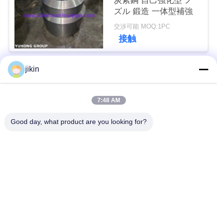
炭素鋼 自己強化型 ノ
用
ズル 鍛造 一体型補強
を
交渉可能 MOQ:1PC
接触
要
求
jikin
人気カテゴリ
すべて
し
7:48 AM
な
ステンレス鋼のシー
ステンレス鋼の継ぎ
ムレスパイプ
目が無い管
Good day, what product are you looking for?
さ
い
二重ステンレス鋼の
二重ステンレス鋼の
管
管
COMPANY
ニードルチューブ
フィンチューブ
NEWS