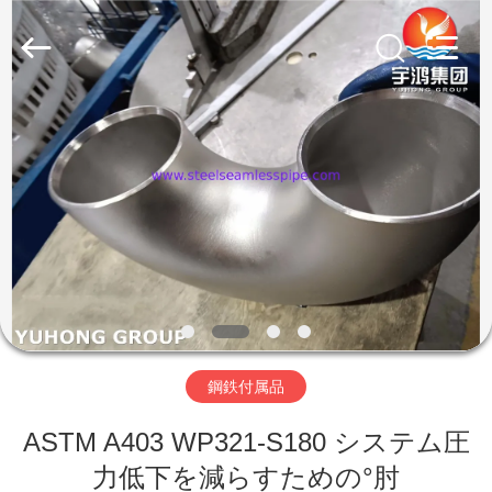
プ
サ
プ
ラ
イ
ヤ
ー.
家
Copyright
©
2013
-
2026
Yuhong
製
Group
Co.,Ltd.
All
Rights
品
Reserved.
私
達
鋼鉄付属品
に
ASTM A403 WP321-S180 システム圧
つ
力低下を減らすための°肘