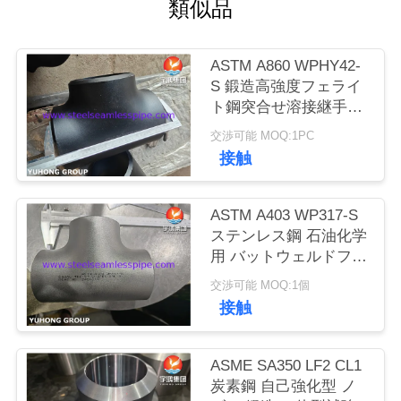
類似品
私
ASTM A860 WPHY42-
達
S 鍛造高強度フェライ
に
ト鋼突合せ溶接継手、
等径ティー、エルボ、
交渉可能 MOQ:1PC
連
レデューサー、ASME
接触
B16.9
絡
し
ASTM A403 WP317-S
ステンレス鋼 石油化学
な
用 バットウェルドフィ
ッティング ANSI B169
さ
交渉可能 MOQ:1個
接触
い
ASME SA350 LF2 CL1
引
炭素鋼 自己強化型 ノ