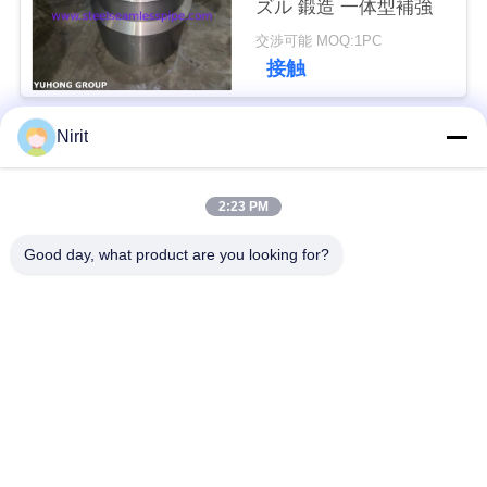
ズル 鍛造 一体型補強
用
交渉可能 MOQ:1PC
を
接触
要
Nirit
求
人気カテゴリ
すべて
し
2:23 PM
ステンレス鋼のシー
ステンレス鋼の継ぎ
な
ムレスパイプ
目が無い管
Good day, what product are you looking for?
さ
二重ステンレス鋼の
二重ステンレス鋼の
い
管
管
COMPANY
ニードルチューブ
フィンチューブ
NEWS
熱交換器
熱交換器の管