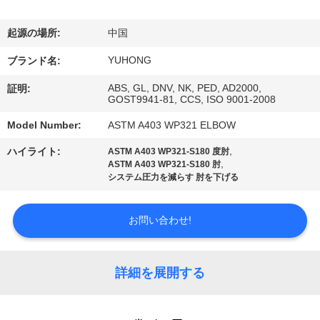
い
て
起源の場所:
中国
YUHONG
ブランド名:
工
ABS, GL, DNV, NK, PED, AD2000,
証明:
GOST9941-81, CCS, ISO 9001-2008
場
Model Number:
ASTM A403 WP321 ELBOW
旅
,
ハイライト:
ASTM A403 WP321-S180 度肘
行
,
ASTM A403 WP321-S180 肘
システム圧力を減らす 肘を下げる
品
お問い合わせ!
質
管
詳細を展開する
理