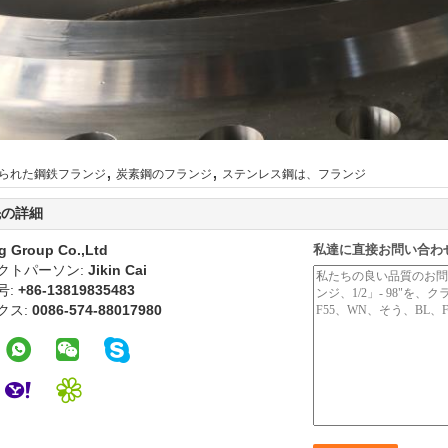
,
,
られた鋼鉄フランジ
炭素鋼のフランジ
ステンレス鋼は、フランジ
先の詳細
g Group Co.,Ltd
私達に直接お問い合わ
クトパーソン:
Jikin Cai
号:
+86-13819835483
クス:
0086-574-88017980