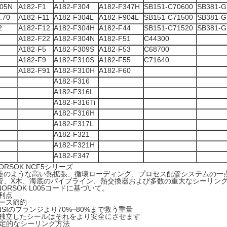
105N
A182-F1
A182-F304
A182-F347H
SB151-C70600
SB381-G
.70
A182-F11
A182-F304L
A182-F904L
SB151-C71500
SB381-G
2
A182-F12
A182-F304H
A182-F44
SB151-C71520
SB381-G
A182-F22
A182-F304N
A182-F51
C44300
A182-F5
A182-F309S
A182-F53
C68700
A182-F9
A182-F310S
A182-F55
C71640
A182-F91
A182-F310H
A182-F60
A182-F316
A182-F316L
A182-F316Ti
A182-F316H
A182-F317L
A182-F321
A182-F321H
A182-F347
ORSOK NCF5シリーズ
徒のような高い熱拡張、循環ローディング、プロセス配管システムの一
管、X木、海底のパイプライン、熱交換器および多数の重大なシーリン
NORSOK L005コードに基づいて。
利点
ース節約
NSIのフランジより70%~80%まで救う重量
独立したシールはそれをより安全にさせます
定的なシーリング方法