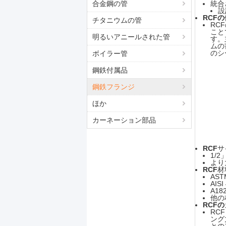
合金鋼の管
統合
設
RCFの
チタニウムの管
RC
こと
明るいアニールされた管
す。
ムの
のシ
ボイラー管
鋼鉄付属品
鋼鉄フランジ
ほか
カーネーション部品
RCF
サ
1/
より
RCF
材
AST
AISI
A18
他の
RCFの
RC
ング