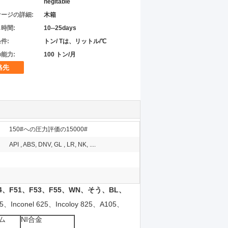
negitable
ージの詳細:
木箱
時間:
10--25days
件:
トン/ Tは、リットル/℃
能力:
100 トン/月
絡先
150#への圧力評価の15000#
API , ABS, DNV, GL , LR, NK, ....
4、F51、F53、F55、WN、そう、BL、
conel 625、Incoloy 825、A105、
ム
NI合金