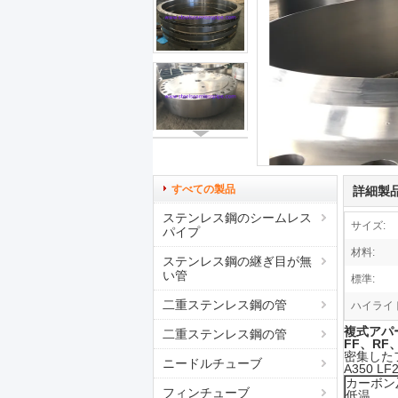
すべての製品
詳細製
ステンレス鋼のシームレス
サイズ:
パイプ
材料:
ステンレス鋼の継ぎ目が無
い管
標準:
二重ステンレス鋼の管
ハイライト
複式アパー
二重ステンレス鋼の管
FF、RF
密集したフラ
ニードルチューブ
A350 LF
カーボン
フィンチューブ
低温