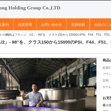
ong Holding Group Co.,LTD
社案内
品質管理
お問い合わせ
見積依頼
会社のニ
の鋼鉄はフランジ、1/2」- 98"を、クラス150から15000のPSI、F44、F51、F53
- 98"を、クラス150から15000のPSI、F44、F51
商品
起源の
ブラン
証明:
モデル
お支
最小注