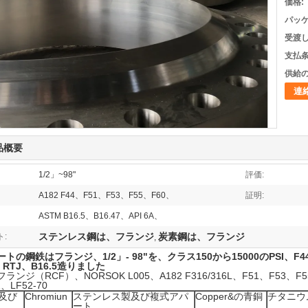
価格:
パッケ
受渡し
支払条
供給の
連
品概要
1/2」~98"
評価:
A182 F44、F51、F53、F55、F60、
証明:
ASTM B16.5、B16.47、API 6A、
ステンレス鋼は、フランジ
炭素鋼は、フランジ
:
,
トの鋼鉄はフランジ、1/2」- 98"を、クラス150から15000のPSI、F4
、RTJ、B16.5造りました
ンジ（RCF）、NORSOK L005、A182 F316/316L、F51、F53、F55、In
2、LF52-70
及び
Chromiun
ステンレス製及び複式アパ
Copper&の青銅
チタニウ
ート