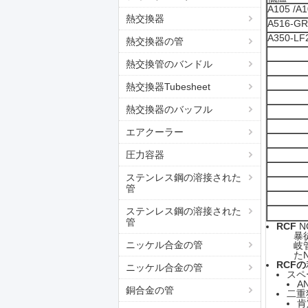
A105 /A
熱交換器
A516-GR
A350-LF
熱交換器の管
熱交換管のバンドル
熱交換器Tubesheet
熱交換器のバッフル
エアクーラー
圧力容器
ステンレス鋼の溶接された
管
ステンレス鋼の溶接された
管
RCF
N
暴
ニッケル合金の管
岐
た
RCFの
ニッケル合金の管
スペ
A
銅合金の管
二重
肯