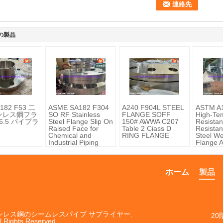
の製品
182 F53 二
ASME SA182 F304
A240 F904L STEEL
ASTM A
ンレス鋼フラ
SO RF Stainless
FLANGE SOFF
High-Te
6.5 パイプラ
Steel Flange Slip On
150# AWWA C207
Resistan
Raised Face for
Table 2 Ciass D
Resistan
Chemical and
RING FLANGE
Steel W
Industrial Piping
Flange 
ホーム
製品
ステンレス鋼のシームレスパイプ サプライヤー.
20
l Rights Reserved.