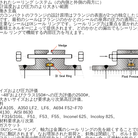
されたシーリング システム（の内側と外側の両方に）
計温度および圧力のより大きい範囲
働き主義
Fのコンパクトのフランジの設計原理はフランジの表面が2つの独立した
です。最初のシールはフランジのかかとのシールの座席の圧力の適用に
主要なシールはIXシール リングです。シール リング力は重点を置かれ
蓄積エネルギーによって提供されます。どのかかとの漏出でもシーリン
ール リングで機能する内部圧力を与えます。
イズおよび圧力評価
2」~48"およびクラス150#への圧力評価の2500#。
大きいサイズおよび要求あり次第高圧評価。
料
M A105、A350 LF2、LF6、A694 F52~F70
 4130、AISI 8630
2 F316/316L、F51、F53、F55、Inconel 625、Incoloy 825。
材料要求あり次第
ガスケット
F IXのシール リング、軸力は金属のシール リングの先を細くすること
力に翻訳されます。なお増加された前荷と、斜角は閉鎖して、ボルト前