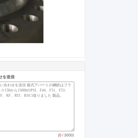
せを送信
(
0
/ 3000)