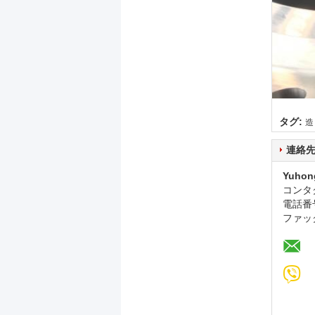
タグ:
造
連絡
Yuhon
コンタ
電話番
ファッ