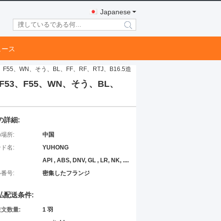
Japanese
search
ュース
、F55、WN、そう、BL、FF、RF、RTJ、B16.5造
、F53、F55、WN、そう、BL、
の詳細:
場所:
中国
ド名:
YUHONG
API , ABS, DNV, GL , LR, NK, ....
番号:
密集したフランジ
払配送条件:
文数量:
1 羽