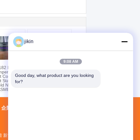
jikin
9:08 AM
182 F321
ASTM B564 N04400
mperature
モネル400 ニッケル
Good day, what product are you looking 
t Corrosion
合金鋼 鍛造 ブライ
t Stainless
ンド・ライズド・フ
for?
eld Neck
ェイス・フレンズ
ASME B16.5
B165
企業情報
会社案内
接触
地図
階 新世界ビルNo.1 ミナン道路No.1018 仁