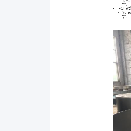
との
す。
RCFの
Yu
す。