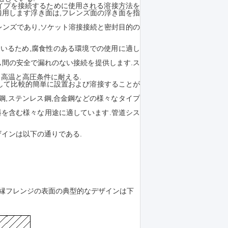
フレンズとパイプを接続するために使用される溶接方法を
適用します浮き面は,フレンズ面の浮き面を指
のフレンズであり,ソケット溶接接続と密封目的の
れているため,腐食性のある環境での使用に適し
ステム間の安全で漏れのない接続を提供します.ス
く高温と高圧条件に耐える.
較して比較的簡単に設置および溶接することが
炭素鋼,ステンレス鋼,合金鋼などの様々なタイプ
よび飲料を含む様々な用途に適しています.管道シス
ザインは以下の通りである.
の縁フレンジの表面の典型的なデザインは下