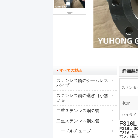
すべての製品
詳細製
ステンレス鋼のシームレス
パイプ
スタンダ
ステンレス鋼の継ぎ目が無
い管
申請:
二重ステンレス鋼の管
ハイライト
二重ステンレス鋼の管
F316
F316L 
ニードルチューブ
F316
不?? 