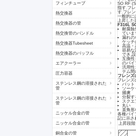
フィンチューブ
SO RF
指す.フ
す.フレ
熱交換器
一般的には
上昇した
熱交換器の管
F316L 
耐腐蝕
熱交換管のバンドル
ていま
漏れの
ケッチ
熱交換器Tubesheet
高温・
容易な
熱交換器のバッフル
でき,
互換性
のパイ
エアクーラー
汎用性
テム間
圧力容器
フレンズ
フレンズ
ステンレス鋼の溶接された
バット
管
ソーケ
捕虜
分裂す
ステンレス鋼の溶接された
スクエ
管
丸い
直角形
ニッケル合金の管
各種パイ
記に示さ
ニッケル合金の管
上昇段階
銅合金の管