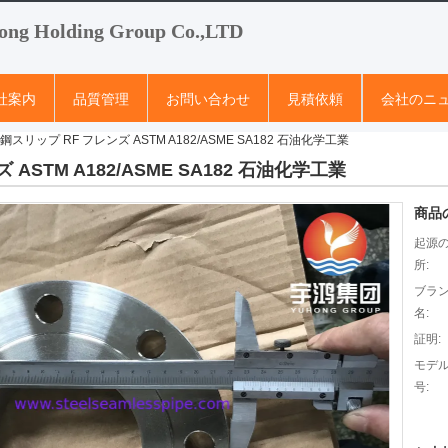
ong Holding Group Co.,LTD
社案内
品質管理
お問い合わせ
見積依頼
会社のニ
準鋼スリップ RF フレンズ ASTM A182/ASME SA182 石油化学工業
 ASTM A182/ASME SA182 石油化学工業
商品
起源
所:
ブラ
名:
証明:
モデ
号: