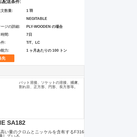
払配送条件:
文数量:
1 羽
NEGITABLE
ージの詳細:
PLY-WOODEN の場合
時間:
7日
件:
T/T、LC
能力:
1 ヶ月あたりの 100 トン
絡先
バット溶接、ソケットの溶接、捕虜、
割れ目、正方形、円形、長方形等。
 SA182
り高い量のクロムとニッケルを含有するF316
適している.