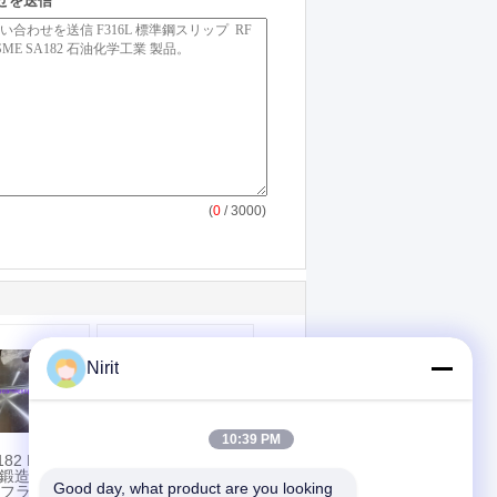
せを送信
(
0
/ 3000)
Nirit
10:39 PM
182 F51 二
ASTM B462 ハステ
5 鍛造ブライ
ロイ C276, UNS
Good day, what product are you looking 
F フランジ、
N10276 眼鏡 ブライ