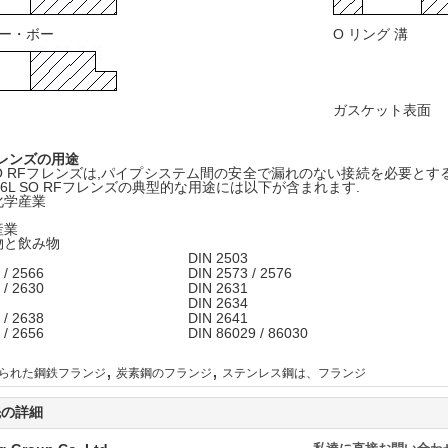
ー・ボー
O リング 溝
ガスケット表面
レンズの用途
L SO RFフレンズは,パイプシステム間の安全で漏れのない接続を必要
316L SO RFフレンズの典型的な用途には以下が含まれます.
化学産業
産業
物と飲み物
DIN 2503
 / 2566
DIN 2573 / 2576
 / 2630
DIN 2631
DIN 2634
 / 2638
DIN 2641
 / 2656
DIN 86029 / 86030
,
,
られた鋼鉄フランジ
炭素鋼のフランジ
ステンレス鋼は、フランジ
先の詳細