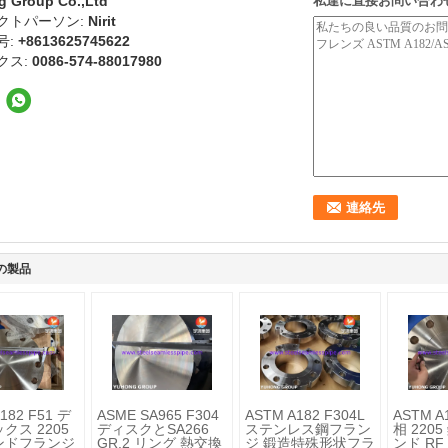
g Group Co.,Ltd
私達に直接お問い合わ
クトパーソン:
Nirit
号:
+8613625745622
クス:
0086-574-88017980
の製品
182 F51 デ
ASME SA965 F304
ASTM A182 F304L
ASTM A
クス 2205
ディスクとSA266
ステンレス鋼フラン
相 220
ンドフランジ
GR.2 リング 熱交換
ジ 鍛造特殊形状フラ
ンド R