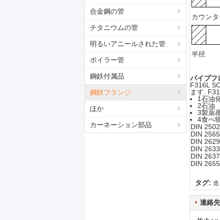
合金鋼の管
カウンタ
チタニウムの管
明るいアニールされた管
半径
ボイラー管
鋼鉄付属品
パイプフ
F316
ます. F
鋼鉄フランジ
1石油
2石油
ほか
3製薬
4食べ
カーネーション部品
DIN 2502
DIN 2565
DIN 2629
DIN 2633
DIN 2637
DIN 2655
タグ:
造
連絡