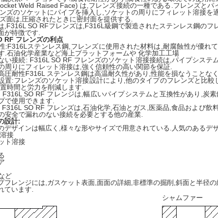
 (Socket Weld Raised Face) は,フレンズ接続の一種である.
レンズのソケットにパイプを挿入し,ソケットの周りにフィレット溶接を
ンズ面は,圧縮されたときに密封面を提供する.
,F316L SO RFフレンズは,F316L級鋼で製造されたステンレス鋼
面が特徴です.
SO RF フレンズの利点
性:F316Lステンレス鋼,フレンズに使用された材料は,耐腐蝕性が優
す.石油化学産業など海上プラットフォームや 化学加工工場
ない接続: F316L SO RF フレンズのソケット溶接接続は,パイプシ
の周りにフィレット溶接は,強く信頼性の高い関節を保証.
高圧耐性F316L ステンレス鋼は高温耐久性があり,性能を損なうことな
設置:フレンズのソケット溶接設計により,他のタイプのフレンズと比
設置時間と労力を削減します.
: F316L SO RF フレンジは,幅広いパイプシステムと互換性があり,
プで使用できます.
: F316L SO RF フレンズは,石油化学,石油とガス,医薬品,食品お
の安全で漏れのない接続を必要とする他の産業.
の設計:
のデザインは幅広く,様々な形やサイズで用意されている.人気のあるデ
 溶接
ット溶接
る
ア
など
プフレンジには,ガスケット表面,面面の詳細,非標準の掘削,斜面と半径
れています.
シャムファー