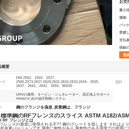
お支
最小注
価格:
パッケ
受渡し
支払条
供給の
連
品概要
DIN 2502、2503、2527、
ード:
2565,2573,2627,2629,2631,2632,2633,2634、2635、
設計:
2637、2641、2642、2655、86030
UHVの適用、タービン・ジェネレーター、高圧地上サポート
missiのための油圧制御システム
鋼のフランジを偽造
炭素鋼は、フランジ
:
,
L 標準鋼のRFフレンズのスライス ASTM A182/ASME
SO RF フレンジとは
Lは,フレンズの製造に使用される不?? 鋼のグレードを指します.それはよ
鋼の低炭素バージョンです.腐食に耐性があり,腐食性のある環境での使用に