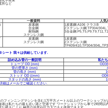
油化学産業
電所など
ト
一般資料
人気A
の
炭素鋼
1炭素鋼:A106 クラスB
合金鋼
2ステンレス鋼:TP304/304L,T
耐熱鋼
3合金鋼:P5,T5,P9,T9,T11,T
ステンレス鋼
ド
炭素鋼
1炭素鋼
ステンレス鋼
2ステンレス鋼:
TP409/410,TP304/304L,TP
タシート 我々は供給しています.
詰め込み管の一般説明
私たち
トューブ OD (mm)
OD3
管の壁厚さ (mm)
管の長さ (mm)
ストッド OD ((mm)
OD
スタッドの高さ (mm)
詳細はメールでご確認ください.
つのフィンニングマシンを含む1万平方メートル以上のワークショップが
海港は私たちの最も近い港と空港です ワークショップから車で2時間以
度な硬さにより,極度の温度や圧力下でさえ使用できます.