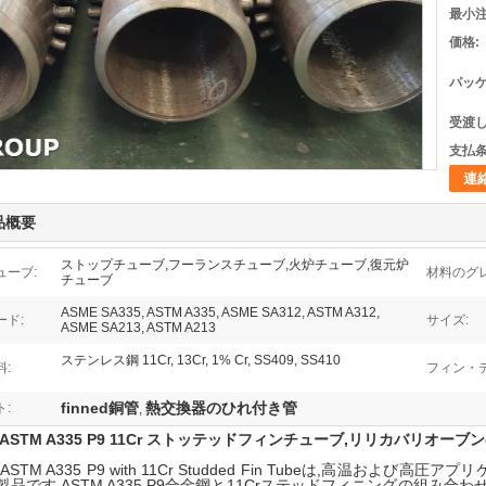
最小注
価格:
パッケ
受渡し
支払条
連
品概要
ストップチューブ,フーランスチューブ,火炉チューブ,復元炉
ューブ:
材料のグレ
チューブ
ASME SA335, ASTM A335, ASME SA312, ASTM A312,
ード:
サイズ:
ASME SA213, ASTM A213
ステンレス鋼 11Cr, 13Cr, 1% Cr, SS409, SS410
:
フィン・デ
finned銅管
熱交換器のひれ付き管
:
,
ASTM A335 P9 11Cr ストッテッドフィンチューブ,リリカバリオー
ASTM A335 P9 with 11Cr Studded Fin Tubeは,高温お
製品です.ASTM A335 P9合金鋼と11Crステッドフィニングの組み