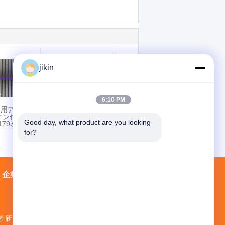
jikin
6:10 PM
器用アルミ
ASTM A106 Gr.B 炭
フィン付の
酸鋼 スタッドフリン
Good day, what product are you looking 
A179炭素鋼
チューブ 熱炉用の溶
接フリンチューブ
for?
企業情報
会社案内
接触
地図
階 新世界ビルNo.1 ミナン道路No.1018 仁