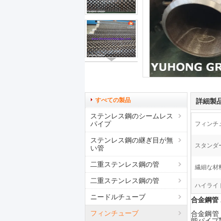
すべての製品
詳細製
ステンレス鋼のシームレス
パイプ
フィンチ
ステンレス鋼の継ぎ目が無
スタンダ
い管
二重ステンレス鋼の管
繊細な材料
二重ステンレス鋼の管
ハイライト
ニードルチューブ
合金鋼管 
フィンチューブ
合金鋼管 
能パイプ