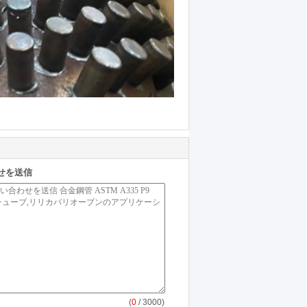
せを送信
(
0
/ 3000)