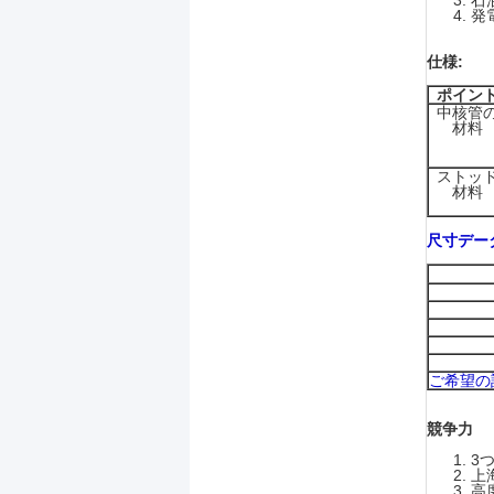
石
発
仕様:
ポイン
中核管
材料
ストッ
材料
尺寸デー
ご希望の
競争力
3
上
高