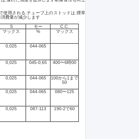
で使用される.チューブ上のストッドは,煙草
料消費量が減少します
S
モー
C.C.
マックス
%
マックス
0,025
044-065
0,025
045-0,65
400〜6時00
0,025
044-065
100から1まで
50
0,025
044-065
080〜125
0,025
087-113
190-2で60