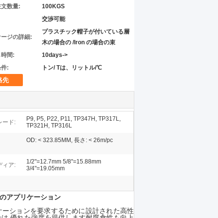
文数量:
100KGS
交渉可能
プラスチック帽子が付いている層
ージの詳細:
木の場合の /Iron の場合の束
時間:
10days->
件:
トン/ Tは、リットル/℃
絡先
P9, P5, P22, P11, TP347H, TP317L,
ード:
TP321H, TP316L
OD: < 323.85MM, 長さ: < 26m/pc
1/2"=12.7mm 5/8"=15.88mm
ィア:
3/4"=19.05mm
ブンのアプリケーション
よび高圧アプリケーションを要求するために設計された高性
合わせは,優れた強度を提供します耐腐食性も向上