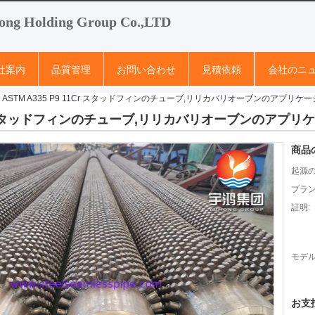
ong Holding Group Co.,LTD
社案内
品質管理
お問い合わせ
見積依頼
会社のニ
 ASTM A335 P9 11Cr スタッドフィンのチューブ,リリカバリオーブンのアプリケ
11Cr スタッドフィンのチューブ,リリカバリオーブンのアプリ
商品
起源の
ブラン
証明:
モデル
お支