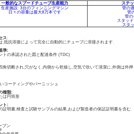
一般的なスプードチューブ生産能力
ステッ
生産施設: 3台のフィンニングマシン
管の過
日々の容量は最大8万本です
管の
管の
スタッド 
スタッ
セス
:
は,抵抗溶接によって完全に自動的にチューブに溶接されます.
基準:
ントの承認された図と配達条件 (TDC)
四角切断され,穴がなく,内側から乾燥し,空気で吹いて清潔に,外側は外
黒いコーティングやバーニッシュ
の種類:
たは円筒形
ント:
の証明書,検査と試験サンプルの結果,および製造者の保証証明書を含む.
ーブン
学