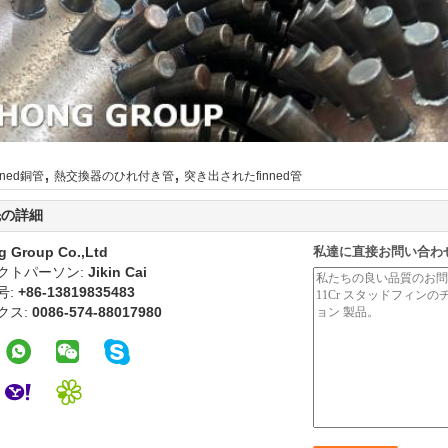
,
,
inned銅管
熱交換器のひれ付き管
突き出されたfinned管
先の詳細
g Group Co.,Ltd
私達に直接お問い合わ
クトパーソン:
Jikin Cai
号:
+86-13819835483
クス:
0086-574-88017980