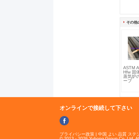
その他
ASTM A
Hfw 固
蒸気炉
ーブ
オンラインで接続して下さい
プライバシー政策
| 中国 よい 品質 
© 2013 - 2026 Yuhong Group Co.,Ltd. Al