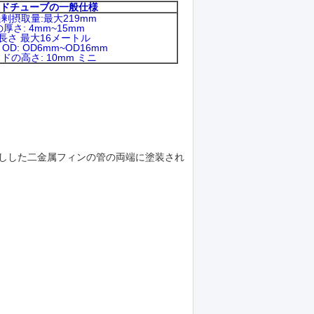
ドチューブの一般仕様
剰摂取量:最大219mm
厚さ: 4mm~15mm
長さ 最大16メートル
OD: OD6mm~OD16mm
ドの高さ: 10mm ミニ
押しした二金属フィンの管の両端に塗装され