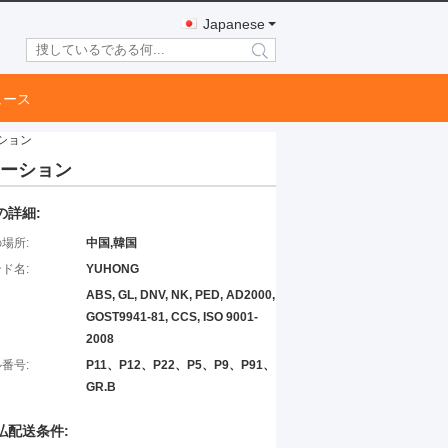
Japanese
search
ュース
ーション
ケーション
の詳細:
場所:
中国,韓国
ド名:
YUHONG
ABS, GL, DNV, NK, PED, AD2000,
GOST9941-81, CCS, ISO 9001-
2008
番号:
P11、P12、P22、P5、P9、P91、
GR.B
払配送条件: