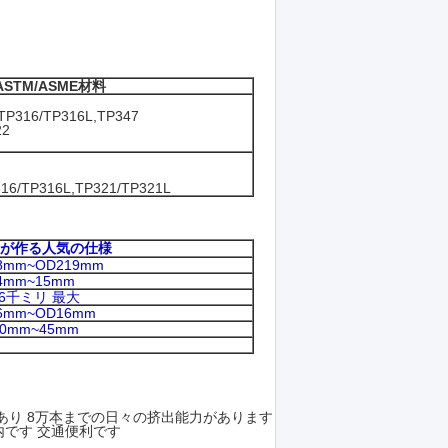
STM/ASME材料
P316/TP316L,TP347
22
316/TP316L,TP321/TP321L
が作る人気の仕様
8mm~OD219mm
4mm~15mm
16千ミリ 最大
6mm~OD16mm
10mm~45mm
あり 8万本までの日々の挤出能力があります
内です 交通便利です