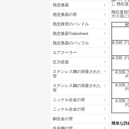
し 熱伝
熱交換器
熱伝達効
熱交換器の管
ガス流に
熱交換管のバンドル
材
熱交換器Tubesheet
A 335 
熱交換器のバッフル
エアクーラー
A 335 
圧力容器
ステンレス鋼の溶接された
A 335
管
P
A 335
ステンレス鋼の溶接された
P
管
ニッケル合金の管
A 335
P
ニッケル合金の管
銅合金の管
簡単な詳
合金鋼の管