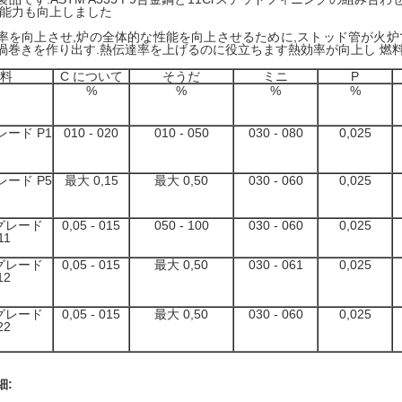
送能力も向上しました
率を向上させ,炉の全体的な性能を向上させるために,ストッド管が火炉
渦巻きを作り出す.熱伝達率を上げるのに役立ちます熱効率が向上し 燃
料
C について
そうだ
ミニ
P
%
%
%
%
グレード P1
010 - 020
010 - 050
030 - 080
0,025
グレード P5
最大 0,15
最大 0,50
030 - 060
0,025
 グレード
0,05 - 015
050 - 100
030 - 060
0,025
11
 グレード
0,05 - 015
最大 0,50
030 - 061
0,025
12
 グレード
0,05 - 015
最大 0,50
030 - 060
0,025
22
細: