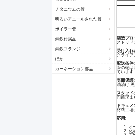
チタニウムの管
明るいアニールされた管
ボイラー管
製造プロ
鋼鉄付属品
ストッド
鋼鉄フランジ
受け入れ
クライア
ほか
配送条件:
管の端は
カーネーション部品
ています.
表面保護:
油漬け 
スタッド
円筒形ま
ドキュメ
材料工場
応用:
オ
化