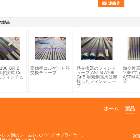
の製品
106 GR.B
高効率コルゲート熱
熱交換器のフィンチ
熱交換
体溶接式 Cs
交換チューブ
ューブ,ASTM A106
1060
のフィンチュ
Gr.B 炭素鋼高周波溶
ASTM 
接したフィンチュー
管
ブ
ホーム
製品
ステンレス鋼のシームレスパイプ サプライヤー.
20
l Rights Reserved.